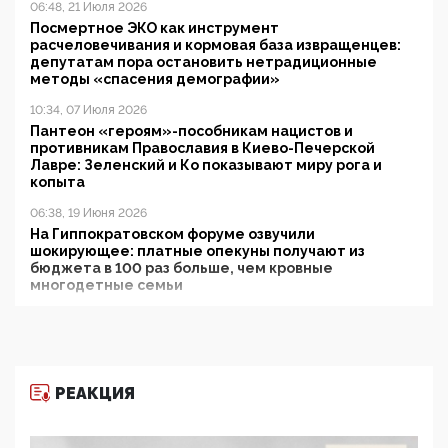
06:48, 21 Июля 2026
Посмертное ЭКО как инструмент
расчеловечивания и кормовая база извращенцев:
депутатам пора остановить нетрадиционные
методы «спасения демографии»
10:34, 07 Июля 2026
Пантеон «героям»-пособникам нацистов и
противникам Православия в Киево-Печерской
Лавре: Зеленский и Ко показывают миру рога и
копыта
06:38, 19 Июня 2026
На Гиппократовском форуме озвучили
шокирующее: платные опекуны получают из
бюджета в 100 раз больше, чем кровные
многодетные семьи
05:00, 13 Июня 2026
Разбор учебника Обществознания под редакцией
Медведева: суверенитет, традиционные ценности
и немного двоемыслия
РЕАКЦИЯ
11:53, 09 Июня 2026
Прокуратура наконец увидела экстремистскую
деятельность ИИТО ЮНЕСКО в России, но