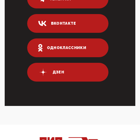
80% сирийцев в ФРГ должны вернуться на родину.
Он это ...
04:47, 10 Апреля 2026
ВКОНТАКТЕ
ИНН для переводов по СБП это первый шаг из
логических двухЗаполнение ИНН при любых
переводах по ...
03:35, 10 Апреля 2026
ОДНОКЛАССНИКИ
Суммарное вознаграждение менеджменту в 15
крупных банках по итогам 2025 года превысило 63
млрд руб. ...
03:01, 10 Апреля 2026
ДЗЕН
Террорист и убийца Буданов вальяжно сообщил,
что союзники просили Киев не наносить удары по
энергети...
01:54, 10 Апреля 2026
ПрезидентПутинвчера вечером обьявил
Пасхальное перемирие с 16 часов субботы до конца
дня Воскресен...
01:09, 10 Апреля 2026
Цифроконцлагерь работает только на
входМошенники активно пользуются аккаунтами на