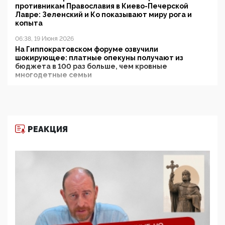
противникам Православия в Киево-Печерской
Лавре: Зеленский и Ко показывают миру рога и
копыта
06:38, 19 Июня 2026
На Гиппократовском форуме озвучили
шокирующее: платные опекуны получают из
бюджета в 100 раз больше, чем кровные
многодетные семьи
05:00, 13 Июня 2026
Разбор учебника Обществознания под редакцией
Медведева: суверенитет, традиционные ценности
и немного двоемыслия
РЕАКЦИЯ
11:53, 09 Июня 2026
Прокуратура наконец увидела экстремистскую
деятельность ИИТО ЮНЕСКО в России, но
цифроглобалисты продолжают определять
повестку в образовании
09:43, 01 Июня 2026
5G за счет здоровья граждан: Минцифры намерено
отобрать у регионов и муниципалитетов право
защищать жилые дома и социальные объекты от
ЭМИ