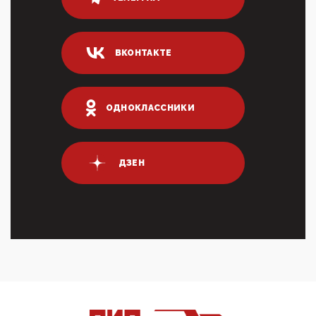
80% сирийцев в ФРГ должны вернуться на родину.
Он это ...
04:47, 10 Апреля 2026
ВКОНТАКТЕ
ИНН для переводов по СБП это первый шаг из
логических двухЗаполнение ИНН при любых
переводах по ...
03:35, 10 Апреля 2026
ОДНОКЛАССНИКИ
Суммарное вознаграждение менеджменту в 15
крупных банках по итогам 2025 года превысило 63
млрд руб. ...
03:01, 10 Апреля 2026
ДЗЕН
Террорист и убийца Буданов вальяжно сообщил,
что союзники просили Киев не наносить удары по
энергети...
01:54, 10 Апреля 2026
ПрезидентПутинвчера вечером обьявил
Пасхальное перемирие с 16 часов субботы до конца
дня Воскресен...
01:09, 10 Апреля 2026
Цифроконцлагерь работает только на
входМошенники активно пользуются аккаунтами на