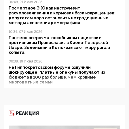
06:48, 21 Июля 2026
Посмертное ЭКО как инструмент
расчеловечивания и кормовая база извращенцев:
депутатам пора остановить нетрадиционные
методы «спасения демографии»
10:34, 07 Июля 2026
Пантеон «героям»-пособникам нацистов и
противникам Православия в Киево-Печерской
Лавре: Зеленский и Ко показывают миру рога и
копыта
06:38, 19 Июня 2026
На Гиппократовском форуме озвучили
шокирующее: платные опекуны получают из
бюджета в 100 раз больше, чем кровные
многодетные семьи
05:00, 13 Июня 2026
Разбор учебника Обществознания под редакцией
Медведева: суверенитет, традиционные ценности
и немного двоемыслия
РЕАКЦИЯ
11:53, 09 Июня 2026
Прокуратура наконец увидела экстремистскую
деятельность ИИТО ЮНЕСКО в России, но