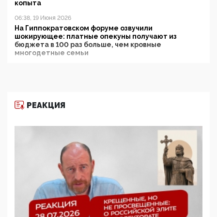
копыта
06:38, 19 Июня 2026
На Гиппократовском форуме озвучили
шокирующее: платные опекуны получают из
бюджета в 100 раз больше, чем кровные
многодетные семьи
05:00, 13 Июня 2026
Разбор учебника Обществознания под редакцией
Медведева: суверенитет, традиционные ценности
и немного двоемыслия
РЕАКЦИЯ
11:53, 09 Июня 2026
Прокуратура наконец увидела экстремистскую
деятельность ИИТО ЮНЕСКО в России, но
цифроглобалисты продолжают определять
повестку в образовании
09:43, 01 Июня 2026
5G за счет здоровья граждан: Минцифры намерено
отобрать у регионов и муниципалитетов право
защищать жилые дома и социальные объекты от
ЭМИ
05:58, 26 Мая 2026