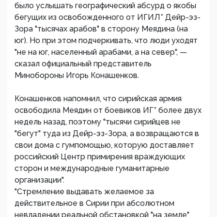
было услышать географический абсурд о якобы
бегущих из освобожденного от ИГИЛ* Дейр-эз-
Зора "тысячах арабов" в сторону Меядина (на
юг). Но при этом подчеркивать, что люди уходят
"не на юг, населенный арабами, а на север", —
сказал официальный представитель
Минобороны Игорь Конашенков.
Конашенков напомнил, что сирийская армия
освободила Меядин от боевиков ИГ* более двух
недель назад, поэтому "тысячи сирийцев не
"бегут" туда из Дейр-эз-Зора, а возвращаются в
свои дома с гумпомощью, которую доставляет
российский Центр примирения враждующих
сторон и международные гуманитарные
организации".
"Стремление выдавать желаемое за
действительное в Сирии при абсолютном
невладении реальной обстановкой "на земле"