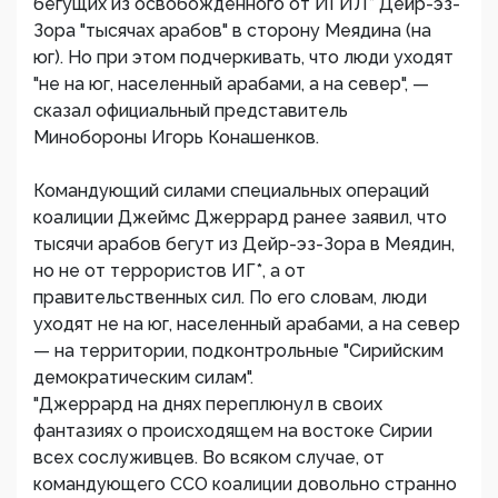
бегущих из освобожденного от ИГИЛ* Дейр-эз-
Зора "тысячах арабов" в сторону Меядина (на
юг). Но при этом подчеркивать, что люди уходят
"не на юг, населенный арабами, а на север", —
сказал официальный представитель
Минобороны Игорь Конашенков.
Командующий силами специальных операций
коалиции Джеймс Джеррард ранее заявил, что
тысячи арабов бегут из Дейр-эз-Зора в Меядин,
но не от террористов ИГ*, а от
правительственных сил. По его словам, люди
уходят не на юг, населенный арабами, а на север
— на территории, подконтрольные "Сирийским
демократическим силам".
"Джеррард на днях переплюнул в своих
фантазиях о происходящем на востоке Сирии
всех сослуживцев. Во всяком случае, от
командующего ССО коалиции довольно странно