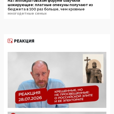
На Гиппократовском форуме озвучили
шокирующее: платные опекуны получают из
бюджета в 100 раз больше, чем кровные
многодетные семьи
05:00, 13 Июня 2026
Разбор учебника Обществознания под редакцией
Медведева: суверенитет, традиционные ценности
и немного двоемыслия
РЕАКЦИЯ
11:53, 09 Июня 2026
Прокуратура наконец увидела экстремистскую
деятельность ИИТО ЮНЕСКО в России, но
цифроглобалисты продолжают определять
повестку в образовании
09:43, 01 Июня 2026
5G за счет здоровья граждан: Минцифры намерено
отобрать у регионов и муниципалитетов право
защищать жилые дома и социальные объекты от
ЭМИ
05:58, 26 Мая 2026
Роскомнадзор освободили от борца с
деструктивным и опасным контентом
07:39, 25 Мая 2026