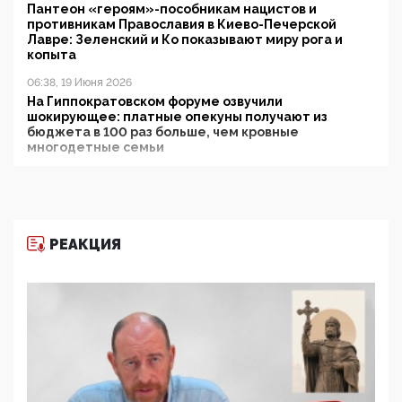
Пантеон «героям»-пособникам нацистов и
противникам Православия в Киево-Печерской
Лавре: Зеленский и Ко показывают миру рога и
копыта
06:38, 19 Июня 2026
На Гиппократовском форуме озвучили
шокирующее: платные опекуны получают из
бюджета в 100 раз больше, чем кровные
многодетные семьи
05:00, 13 Июня 2026
Разбор учебника Обществознания под редакцией
Медведева: суверенитет, традиционные ценности
и немного двоемыслия
РЕАКЦИЯ
11:53, 09 Июня 2026
Прокуратура наконец увидела экстремистскую
деятельность ИИТО ЮНЕСКО в России, но
цифроглобалисты продолжают определять
повестку в образовании
09:43, 01 Июня 2026
5G за счет здоровья граждан: Минцифры намерено
отобрать у регионов и муниципалитетов право
защищать жилые дома и социальные объекты от