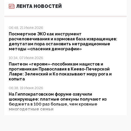
ЛЕНТА НОВОСТЕЙ
06:48, 21 Июля 2026
Посмертное ЭКО как инструмент
расчеловечивания и кормовая база извращенцев:
депутатам пора остановить нетрадиционные
методы «спасения демографии»
10:34, 07 Июля 2026
Пантеон «героям»-пособникам нацистов и
противникам Православия в Киево-Печерской
Лавре: Зеленский и Ко показывают миру рога и
копыта
06:38, 19 Июня 2026
На Гиппократовском форуме озвучили
шокирующее: платные опекуны получают из
бюджета в 100 раз больше, чем кровные
многодетные семьи
05:00, 13 Июня 2026
Разбор учебника Обществознания под редакцией
Медведева: суверенитет, традиционные ценности