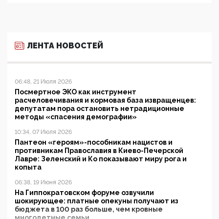
ЛЕНТА НОВОСТЕЙ
06:48, 21 Июля 2026
Посмертное ЭКО как инструмент
расчеловечивания и кормовая база извращенцев:
депутатам пора остановить нетрадиционные
методы «спасения демографии»
10:34, 07 Июля 2026
Пантеон «героям»-пособникам нацистов и
противникам Православия в Киево-Печерской
Лавре: Зеленский и Ко показывают миру рога и
копыта
06:38, 19 Июня 2026
На Гиппократовском форуме озвучили
шокирующее: платные опекуны получают из
бюджета в 100 раз больше, чем кровные
многодетные семьи