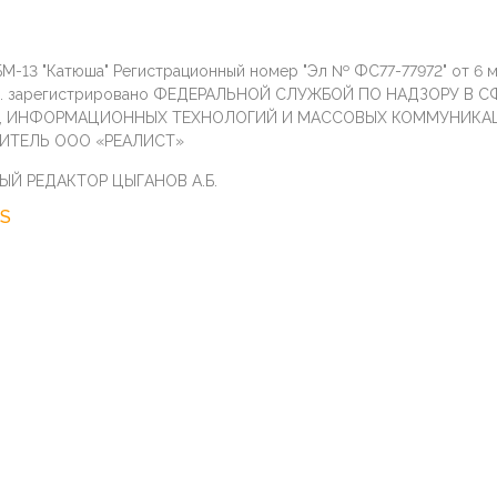
М-13 "Катюша" Регистрационный номер "Эл № ФС77-77972" от 6 
г. зарегистрировано ФЕДЕРАЛЬНОЙ СЛУЖБОЙ ПО НАДЗОРУ В С
И, ИНФОРМАЦИОННЫХ ТЕХНОЛОГИЙ И МАССОВЫХ КОММУНИКА
ИТЕЛЬ ООО «РЕАЛИСТ»
ЫЙ РЕДАКТОР ЦЫГАНОВ А.Б.
S