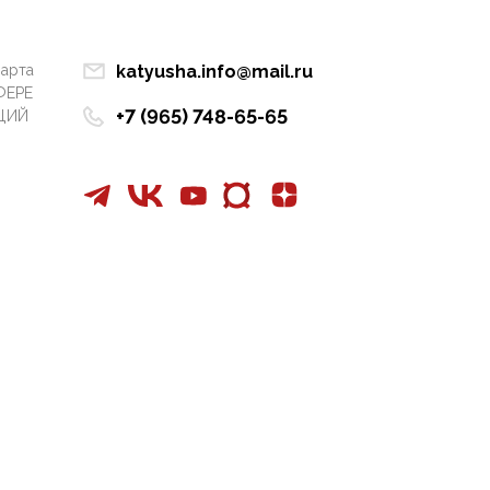
Манифест против
семьи и традиционных
ценностей: «Новые
марта
katyusha.info@mail.ru
люди» поднимают
ФЕРЕ
электорат феминисток
+7 (965) 748-65-65
ЦИЙ
на битву с
мужчинами-«бабуинам
и»
05:08, 15 Мая 2026
Эзотерика,
инфоцыганство и
лженаука под ширмой
защиты традиционных
ценностей: кто и с чем
выступал на форуме
«Россия 809. Традиции
будущего»
09:40, 06 Мая 2026