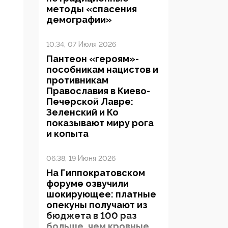
методы «спасения
демографии»
10:34, 07 Июля 2026
Пантеон «героям»-
пособникам нацистов и
противникам
Православия в Киево-
Печерской Лавре:
Зеленский и Ко
показывают миру рога
и копыта
06:38, 19 Июня 2026
На Гиппократовском
форуме озвучили
шокирующее: платные
опекуны получают из
бюджета в 100 раз
больше, чем кровные