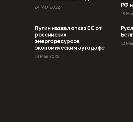
РФ н
24 Мая 2022
18 Ма
Путин назвал отказ ЕС от
Русл
российских
Бел
энергоресурсов
13 Ма
экономическим аутодафе
18 Мая 2022