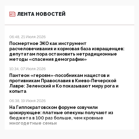
ЛЕНТА НОВОСТЕЙ
06:48, 21 Июля 2026
Посмертное ЭКО как инструмент
расчеловечивания и кормовая база извращенцев:
депутатам пора остановить нетрадиционные
методы «спасения демографии»
10:34, 07 Июля 2026
Пантеон «героям»-пособникам нацистов и
противникам Православия в Киево-Печерской
Лавре: Зеленский и Ко показывают миру рога и
копыта
06:38, 19 Июня 2026
На Гиппократовском форуме озвучили
шокирующее: платные опекуны получают из
бюджета в 100 раз больше, чем кровные
многодетные семьи
05:00, 13 Июня 2026