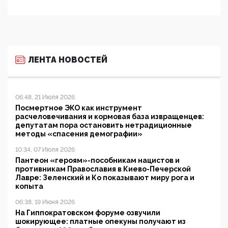
ЛЕНТА НОВОСТЕЙ
06:48, 21 Июля 2026
Посмертное ЭКО как инструмент
расчеловечивания и кормовая база извращенцев:
депутатам пора остановить нетрадиционные
методы «спасения демографии»
10:34, 07 Июля 2026
Пантеон «героям»-пособникам нацистов и
противникам Православия в Киево-Печерской
Лавре: Зеленский и Ко показывают миру рога и
копыта
06:38, 19 Июня 2026
На Гиппократовском форуме озвучили
шокирующее: платные опекуны получают из