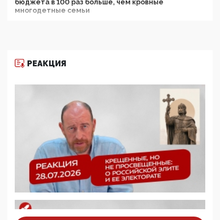
бюджета в 100 раз больше, чем кровные
многодетные семьи
05:00, 13 Июня 2026
Разбор учебника Обществознания под редакцией
Медведева: суверенитет, традиционные ценности
и немного двоемыслия
РЕАКЦИЯ
11:53, 09 Июня 2026
Прокуратура наконец увидела экстремистскую
деятельность ИИТО ЮНЕСКО в России, но
цифроглобалисты продолжают определять
повестку в образовании
09:43, 01 Июня 2026
5G за счет здоровья граждан: Минцифры намерено
отобрать у регионов и муниципалитетов право
защищать жилые дома и социальные объекты от
ЭМИ
05:58, 26 Мая 2026
Роскомнадзор освободили от борца с
деструктивным и опасным контентом
07:39, 25 Мая 2026
Манифест против семьи и традиционных