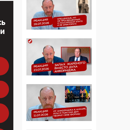
многодетные семьи
05:00, 13 Июня 2026
СЬ
Разбор учебника
ТИ
Обществознания под
редакцией Медведева:
суверенитет,
традиционные
ценности и немного
двоемыслия
11:53, 09 Июня 2026
Прокуратура наконец
увидела
экстремистскую
деятельность ИИТО
ЮНЕСКО в России, но
цифроглобалисты
продолжают
определять повестку в