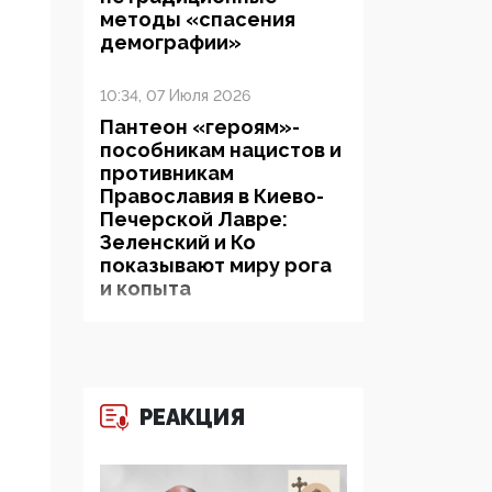
методы «спасения
демографии»
10:34, 07 Июля 2026
Пантеон «героям»-
пособникам нацистов и
противникам
Православия в Киево-
Печерской Лавре:
Зеленский и Ко
показывают миру рога
и копыта
06:38, 19 Июня 2026
На Гиппократовском
форуме озвучили
РЕАКЦИЯ
шокирующее: платные
опекуны получают из
бюджета в 100 раз
больше, чем кровные