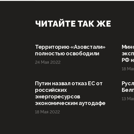
ЧИТАЙТЕ ТАК ЖЕ
Территорию «Азовстали»
Мин
полностью освободили
эксп
РФ н
24 Мая 2022
18 Ма
Путин назвал отказ ЕС от
Русл
российских
Бел
энергоресурсов
13 Ма
экономическим аутодафе
18 Мая 2022