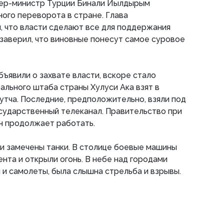
мьер-министр Турции Бинали Йылдырым
ого переворота в стране. Глава
, что власти сделают все для поддержания
и заверил, что виновные понесут самое суровое
бъявили о захвате власти, вскоре стало
рального штаба страны Хулуси Ака взят в
утча. Последние, предположительно, взяли под
сударственный телеканал. Правительство при
ин продолжает работать.
и замечены танки. В столице боевые машины
нта и открыли огонь. В небе над городами
и самолеты, была слышна стрельба и взрывы.