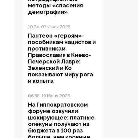
методы «спасения
демографии»
10:34, 07 Июля 2026
Пантеон «героям»-
пособникам нацистов и
противникам
Православия в Киево-
Печерской Лавре:
Зеленский и Ко
показывают миру рога
и копыта
06:38, 19 Июня 2026
На Гиппократовском
форуме озвучили
шокирующее: платные
опекуны получают из
бюджета в 100 раз
больше, чем кровные