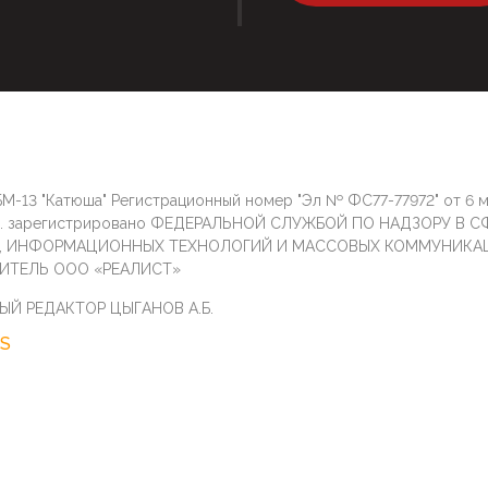
М-13 "Катюша" Регистрационный номер "Эл № ФС77-77972" от 6 
г. зарегистрировано ФЕДЕРАЛЬНОЙ СЛУЖБОЙ ПО НАДЗОРУ В С
И, ИНФОРМАЦИОННЫХ ТЕХНОЛОГИЙ И МАССОВЫХ КОММУНИКА
ИТЕЛЬ ООО «РЕАЛИСТ»
ЫЙ РЕДАКТОР ЦЫГАНОВ А.Б.
S