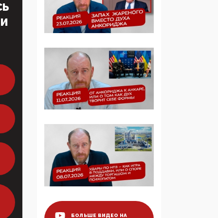
СЬ
образовании
ТИ
09:43, 01 Июня 2026
5G за счет здоровья
граждан: Минцифры
намерено отобрать у
регионов и
муниципалитетов право
защищать жилые дома
и социальные объекты
от ЭМИ
05:58, 26 Мая 2026
Роскомнадзор
освободили от борца с
деструктивным и
опасным контентом
07:39, 25 Мая 2026
БОЛЬШЕ ВИДЕО НА