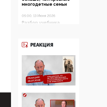
многодетные семьи
05:00, 13 Июня 2026
Разбор учебника
Обществознания под
редакцией Медведева:
суверенитет,
традиционные
РЕАКЦИЯ
ценности и немного
двоемыслия
11:53, 09 Июня 2026
Прокуратура наконец
увидела
экстремистскую
деятельность ИИТО
ЮНЕСКО в России, но
цифроглобалисты
продолжают
определять повестку в