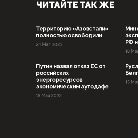
ЧИТАЙТЕ ТАК ЖЕ
Территорию «Азовстали»
Мин
полностью освободили
эксп
РФ н
24 Мая 2022
18 Ма
Путин назвал отказ ЕС от
Русл
российских
Бел
энергоресурсов
13 Ма
экономическим аутодафе
18 Мая 2022