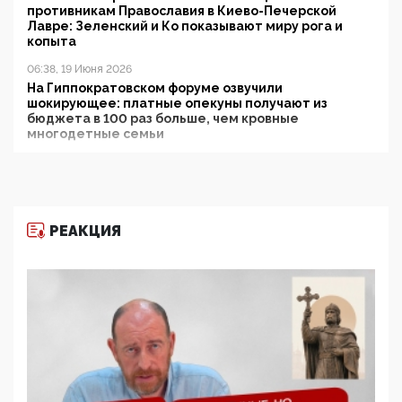
противникам Православия в Киево-Печерской
Лавре: Зеленский и Ко показывают миру рога и
копыта
06:38, 19 Июня 2026
На Гиппократовском форуме озвучили
шокирующее: платные опекуны получают из
бюджета в 100 раз больше, чем кровные
многодетные семьи
05:00, 13 Июня 2026
Разбор учебника Обществознания под редакцией
Медведева: суверенитет, традиционные ценности
и немного двоемыслия
РЕАКЦИЯ
11:53, 09 Июня 2026
Прокуратура наконец увидела экстремистскую
деятельность ИИТО ЮНЕСКО в России, но
цифроглобалисты продолжают определять
повестку в образовании
09:43, 01 Июня 2026
5G за счет здоровья граждан: Минцифры намерено
отобрать у регионов и муниципалитетов право
защищать жилые дома и социальные объекты от
ЭМИ