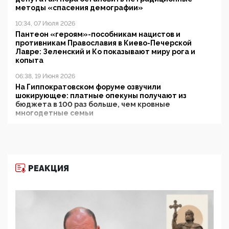
методы «спасения демографии»
10:34, 07 Июля 2026
Пантеон «героям»-пособникам нацистов и
противникам Православия в Киево-Печерской
Лавре: Зеленский и Ко показывают миру рога и
копыта
06:38, 19 Июня 2026
На Гиппократовском форуме озвучили
шокирующее: платные опекуны получают из
бюджета в 100 раз больше, чем кровные
многодетные семьи
05:00, 13 Июня 2026
Разбор учебника Обществознания под редакцией
Медведева: суверенитет, традиционные ценности
и немного двоемыслия
РЕАКЦИЯ
11:53, 09 Июня 2026
Прокуратура наконец увидела экстремистскую
деятельность ИИТО ЮНЕСКО в России, но
цифроглобалисты продолжают определять
повестку в образовании
09:43, 01 Июня 2026