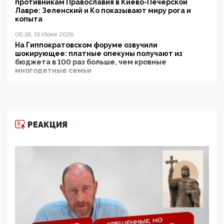
противникам Православия в Киево-Печерской
Лавре: Зеленский и Ко показывают миру рога и
копыта
06:38, 19 Июня 2026
На Гиппократовском форуме озвучили
шокирующее: платные опекуны получают из
бюджета в 100 раз больше, чем кровные
многодетные семьи
05:00, 13 Июня 2026
Разбор учебника Обществознания под редакцией
Медведева: суверенитет, традиционные ценности
и немного двоемыслия
РЕАКЦИЯ
11:53, 09 Июня 2026
Прокуратура наконец увидела экстремистскую
деятельность ИИТО ЮНЕСКО в России, но
цифроглобалисты продолжают определять
повестку в образовании
09:43, 01 Июня 2026
5G за счет здоровья граждан: Минцифры намерено
отобрать у регионов и муниципалитетов право
защищать жилые дома и социальные объекты от
ЭМИ