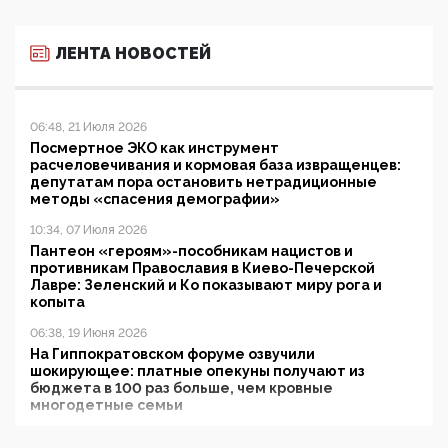
ЛЕНТА НОВОСТЕЙ
06:48, 21 Июля 2026
Посмертное ЭКО как инструмент
расчеловечивания и кормовая база извращенцев:
депутатам пора остановить нетрадиционные
методы «спасения демографии»
10:34, 07 Июля 2026
Пантеон «героям»-пособникам нацистов и
противникам Православия в Киево-Печерской
Лавре: Зеленский и Ко показывают миру рога и
копыта
06:38, 19 Июня 2026
На Гиппократовском форуме озвучили
шокирующее: платные опекуны получают из
бюджета в 100 раз больше, чем кровные
многодетные семьи
05:00, 13 Июня 2026