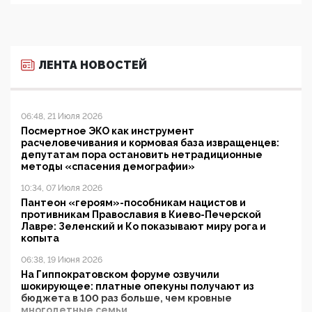
ЛЕНТА НОВОСТЕЙ
06:48, 21 Июля 2026
Посмертное ЭКО как инструмент
расчеловечивания и кормовая база извращенцев:
депутатам пора остановить нетрадиционные
методы «спасения демографии»
10:34, 07 Июля 2026
Пантеон «героям»-пособникам нацистов и
противникам Православия в Киево-Печерской
Лавре: Зеленский и Ко показывают миру рога и
копыта
06:38, 19 Июня 2026
На Гиппократовском форуме озвучили
шокирующее: платные опекуны получают из
бюджета в 100 раз больше, чем кровные
многодетные семьи