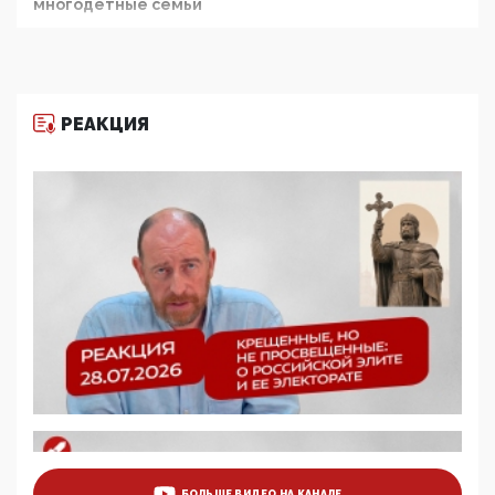
многодетные семьи
05:00, 13 Июня 2026
Разбор учебника Обществознания под редакцией
Медведева: суверенитет, традиционные ценности
и немного двоемыслия
РЕАКЦИЯ
11:53, 09 Июня 2026
Прокуратура наконец увидела экстремистскую
деятельность ИИТО ЮНЕСКО в России, но
цифроглобалисты продолжают определять
повестку в образовании
09:43, 01 Июня 2026
5G за счет здоровья граждан: Минцифры намерено
отобрать у регионов и муниципалитетов право
защищать жилые дома и социальные объекты от
ЭМИ
05:58, 26 Мая 2026
Роскомнадзор освободили от борца с
деструктивным и опасным контентом
07:39, 25 Мая 2026
Манифест против семьи и традиционных
ценностей: «Новые люди» поднимают электорат
БОЛЬШЕ ВИДЕО НА КАНАЛЕ