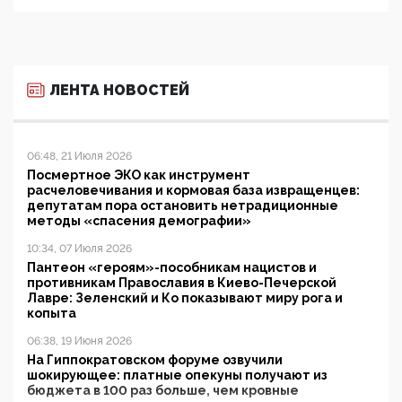
ЛЕНТА НОВОСТЕЙ
06:48, 21 Июля 2026
Посмертное ЭКО как инструмент
расчеловечивания и кормовая база извращенцев:
депутатам пора остановить нетрадиционные
методы «спасения демографии»
10:34, 07 Июля 2026
Пантеон «героям»-пособникам нацистов и
противникам Православия в Киево-Печерской
Лавре: Зеленский и Ко показывают миру рога и
копыта
06:38, 19 Июня 2026
На Гиппократовском форуме озвучили
шокирующее: платные опекуны получают из
бюджета в 100 раз больше, чем кровные