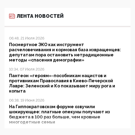
ЛЕНТА НОВОСТЕЙ
06:48, 21 Июля 2026
Посмертное ЭКО как инструмент
расчеловечивания и кормовая база извращенцев:
депутатам пора остановить нетрадиционные
методы «спасения демографии»
10:34, 07 Июля 2026
Пантеон «героям»-пособникам нацистов и
противникам Православия в Киево-Печерской
Лавре: Зеленский и Ко показывают миру рога и
копыта
06:38, 19 Июня 2026
На Гиппократовском форуме озвучили
шокирующее: платные опекуны получают из
бюджета в 100 раз больше, чем кровные
многодетные семьи
05:00, 13 Июня 2026