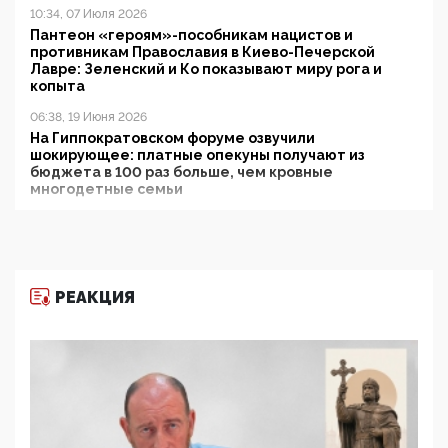
10:34, 07 Июля 2026
Пантеон «героям»-пособникам нацистов и
противникам Православия в Киево-Печерской
Лавре: Зеленский и Ко показывают миру рога и
копыта
06:38, 19 Июня 2026
На Гиппократовском форуме озвучили
шокирующее: платные опекуны получают из
бюджета в 100 раз больше, чем кровные
многодетные семьи
05:00, 13 Июня 2026
Разбор учебника Обществознания под редакцией
Медведева: суверенитет, традиционные ценности
и немного двоемыслия
РЕАКЦИЯ
11:53, 09 Июня 2026
Прокуратура наконец увидела экстремистскую
деятельность ИИТО ЮНЕСКО в России, но
цифроглобалисты продолжают определять
повестку в образовании
09:43, 01 Июня 2026
5G за счет здоровья граждан: Минцифры намерено
отобрать у регионов и муниципалитетов право