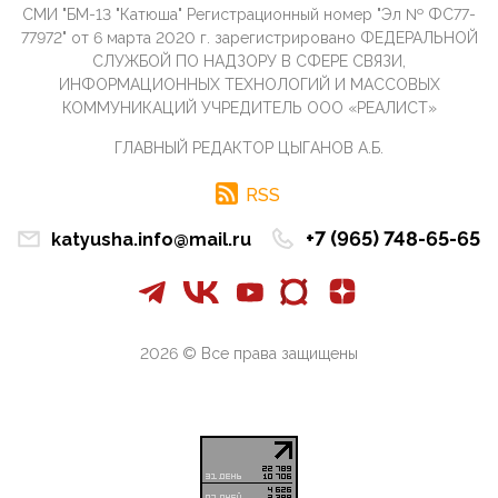
СМИ "БМ-13 "Катюша" Регистрационный номер "Эл № ФС77-
09:40, 10 Апреля 2026
77972" от 6 марта 2020 г. зарегистрировано ФЕДЕРАЛЬНОЙ
Честно говоря, ситуация с продвижением через
СЛУЖБОЙ ПО НАДЗОРУ В СФЕРЕ СВЯЗИ,
российские крупнейшие СМИ персоны Эррола
ИНФОРМАЦИОННЫХ ТЕХНОЛОГИЙ И МАССОВЫХ
Маска (отца Ил...
КОММУНИКАЦИЙ УЧРЕДИТЕЛЬ ООО «РЕАЛИСТ»
07:11, 10 Апреля 2026
ГЛАВНЫЙ РЕДАКТОР ЦЫГАНОВ А.Б.
Те, кто стоят за массовым завозом в Россию
инокультурных мигрантов, в общем-то понимают,
что делают ...
RSS
09:34, 09 Апреля 2026
+7 (965) 748-65-65
katyusha.info@mail.ru
Благодаря знакомым, стали известны подробности
истории с белгородскими "Орланами",которые
сбили свыш...
09:01, 09 Апреля 2026
Снова о главном на фронте. Противник вновь
2026 © Все права защищены
захватил "малое небо" на украинском ТВД.
Противник расшир...
08:05, 09 Апреля 2026
В Национальной системе платежных карт (НСПК)
заботливо уточниили, что ИНН при переводах по
СБП не ну...