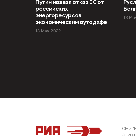
Путин назвал отказ ЕС от
Русл
российских
Бел
энергоресурсов
13 Ма
экономическим аутодафе
18 Мая 2022
СМИ "Б
2020 