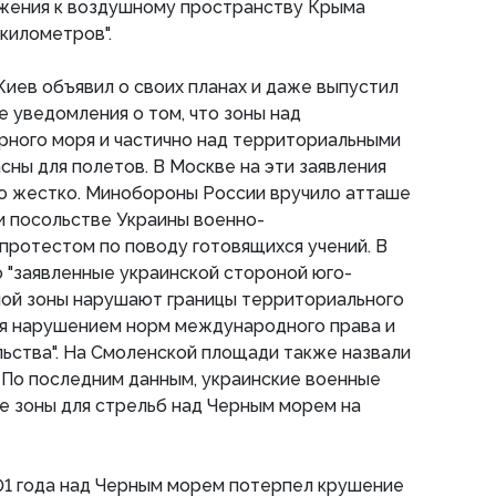
жения к воздушному пространству Крыма
 километров".
иев объявил о своих планах и даже выпустил
 уведомления о том, что зоны над
рного моря и частично над территориальными
сны для полетов. В Москве на эти заявления
о жестко. Минобороны России вручило атташе
и посольстве Украины военно-
протестом по поводу готовящихся учений. В
о "заявленные украинской стороной юго-
ной зоны нарушают границы территориального
ся нарушением норм международного права и
ьства". На Смоленской площади также назвали
 По последним данным, украинские военные
е зоны для стрельб над Черным морем на
01 года над Черным морем потерпел крушение