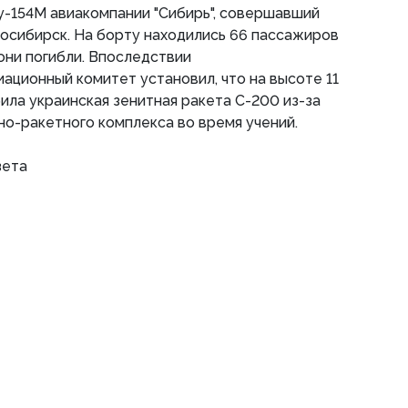
у-154М авиакомпании "Сибирь", совершавший
восибирск. На борту находились 66 пассажиров
 они погибли. Впоследствии
ционный комитет установил, что на высоте 11
ила украинская зенитная ракета С-200 из-за
о-ракетного комплекса во время учений.
зета