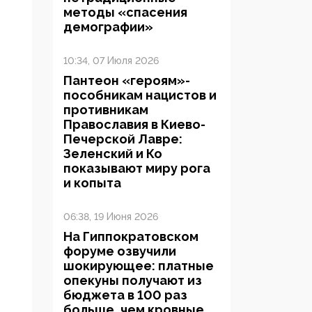
методы «спасения
демографии»
10:34, 07 Июля 2026
Пантеон «героям»-
пособникам нацистов и
противникам
Православия в Киево-
Печерской Лавре:
Зеленский и Ко
показывают миру рога
и копыта
06:38, 19 Июня 2026
На Гиппократовском
форуме озвучили
шокирующее: платные
опекуны получают из
бюджета в 100 раз
больше, чем кровные