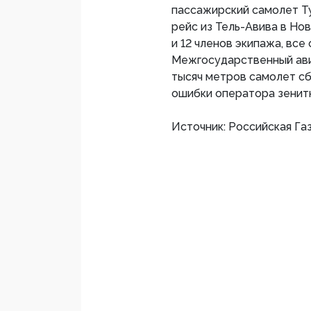
пассажирский самолет Т
рейс из Тель-Авива в Но
и 12 членов экипажа, все
Межгосударственный авиа
тысяч метров самолет сб
ошибки оператора зенитн
Источник: Российская Га