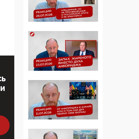
образовании
09:43, 01 Июня 2026
5G за счет здоровья
граждан: Минцифры
намерено отобрать у
регионов и
муниципалитетов право
защищать жилые дома
и социальные объекты
от ЭМИ
СЬ
ТИ
05:58, 26 Мая 2026
Роскомнадзор
освободили от борца с
деструктивным и
опасным контентом
07:39, 25 Мая 2026