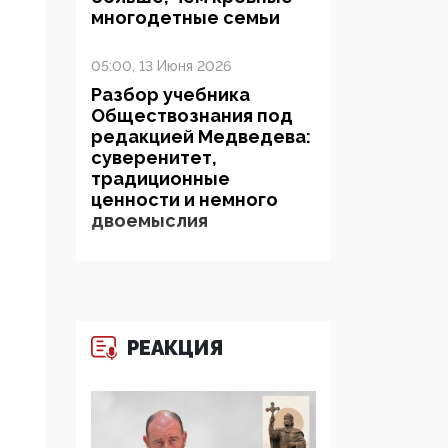
многодетные семьи
05:00, 13 Июня 2026
Разбор учебника
Обществознания под
редакцией Медведева:
суверенитет,
традиционные
ценности и немного
двоемыслия
11:53, 09 Июня 2026
Прокуратура наконец
увидела
экстремистскую
РЕАКЦИЯ
деятельность ИИТО
ЮНЕСКО в России, но
цифроглобалисты
продолжают
определять повестку в