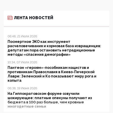
ЛЕНТА НОВОСТЕЙ
06:48, 21 Июля 2026
Посмертное ЭКО как инструмент
расчеловечивания и кормовая база извращенцев:
депутатам пора остановить нетрадиционные
методы «спасения демографии»
10:34, 07 Июля 2026
Пантеон «героям»-пособникам нацистов и
противникам Православия в Киево-Печерской
Лавре: Зеленский и Ко показывают миру рога и
копыта
06:38, 19 Июня 2026
На Гиппократовском форуме озвучили
шокирующее: платные опекуны получают из
бюджета в 100 раз больше, чем кровные
многодетные семьи