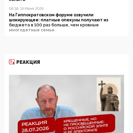
06:38, 19 Июня 2026
На Гиппократовском форуме озвучили
шокирующее: платные опекуны получают из
бюджета в 100 раз больше, чем кровные
многодетные семьи
05:00, 13 Июня 2026
Разбор учебника Обществознания под редакцией
Медведева: суверенитет, традиционные ценности
и немного двоемыслия
РЕАКЦИЯ
11:53, 09 Июня 2026
Прокуратура наконец увидела экстремистскую
деятельность ИИТО ЮНЕСКО в России, но
цифроглобалисты продолжают определять
повестку в образовании
09:43, 01 Июня 2026
5G за счет здоровья граждан: Минцифры намерено
отобрать у регионов и муниципалитетов право
защищать жилые дома и социальные объекты от
ЭМИ
05:58, 26 Мая 2026
Роскомнадзор освободили от борца с