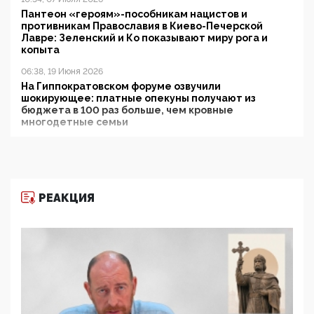
Пантеон «героям»-пособникам нацистов и
противникам Православия в Киево-Печерской
Лавре: Зеленский и Ко показывают миру рога и
копыта
06:38, 19 Июня 2026
На Гиппократовском форуме озвучили
шокирующее: платные опекуны получают из
бюджета в 100 раз больше, чем кровные
многодетные семьи
05:00, 13 Июня 2026
Разбор учебника Обществознания под редакцией
Медведева: суверенитет, традиционные ценности
и немного двоемыслия
РЕАКЦИЯ
11:53, 09 Июня 2026
Прокуратура наконец увидела экстремистскую
деятельность ИИТО ЮНЕСКО в России, но
цифроглобалисты продолжают определять
повестку в образовании
09:43, 01 Июня 2026
5G за счет здоровья граждан: Минцифры намерено
отобрать у регионов и муниципалитетов право