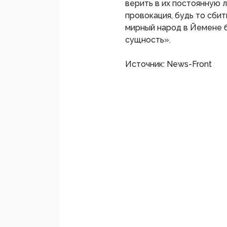
верить в их постоянную 
провокация, будь то сби
мирный народ в Йемене б
сущность».
Источник: News-Front