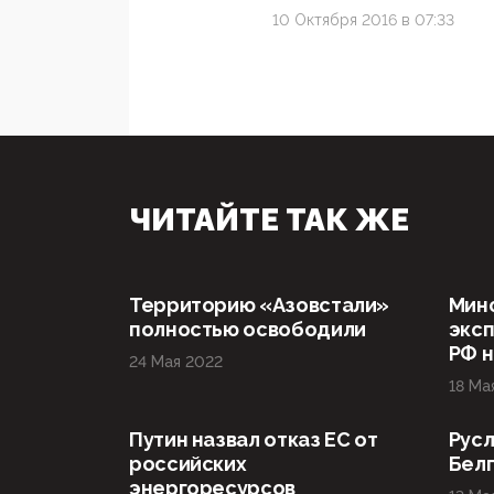
10 Октября 2016 в 07:33
ЧИТАЙТЕ ТАК ЖЕ
Территорию «Азовстали»
Мин
полностью освободили
эксп
РФ н
24 Мая 2022
18 Ма
Путин назвал отказ ЕС от
Русл
российских
Бел
энергоресурсов