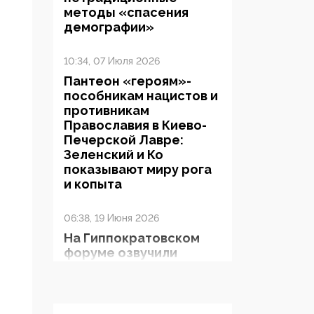
методы «спасения
демографии»
10:34, 07 Июля 2026
Пантеон «героям»-
пособникам нацистов и
противникам
Православия в Киево-
Печерской Лавре:
Зеленский и Ко
показывают миру рога
и копыта
06:38, 19 Июня 2026
На Гиппократовском
форуме озвучили
шокирующее: платные
опекуны получают из
бюджета в 100 раз
больше, чем кровные