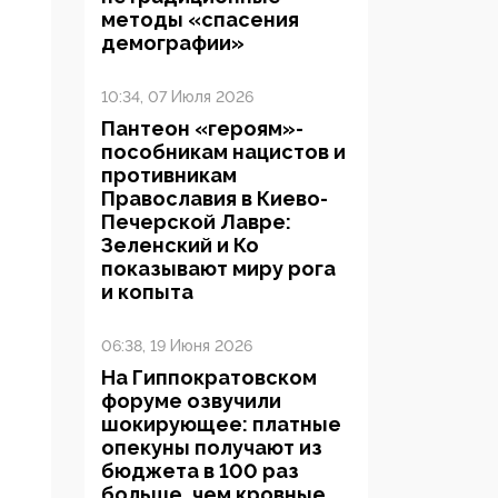
методы «спасения
демографии»
10:34, 07 Июля 2026
Пантеон «героям»-
пособникам нацистов и
противникам
Православия в Киево-
Печерской Лавре:
Зеленский и Ко
показывают миру рога
и копыта
06:38, 19 Июня 2026
На Гиппократовском
форуме озвучили
шокирующее: платные
опекуны получают из
бюджета в 100 раз
больше, чем кровные