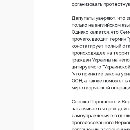
организовать протестную
Депутаты уверяют, что з
только на английском язы
Однако кажется, что Сем
прочего, вводит термин "
констатирует полный отк
происходящее на террито
граждан Украины на непо
цитируемого "Украинской
"что принятие закона ус
ООН, а также поможет в
миротворческой операции
Спешка Порошенко и Верх
заканчивается срок дейс
самоуправления в отдель
проголосованного Верхо
соглашений, заключенных 