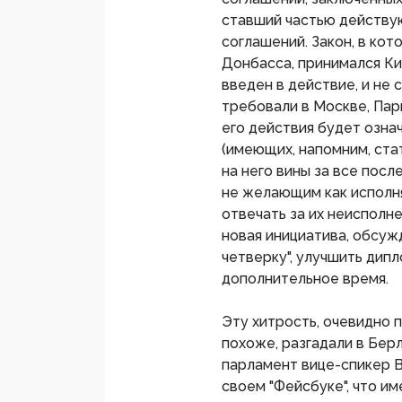
ставший частью действу
соглашений. Закон, в ко
Донбасса, принимался Кие
введен в действие, и не
требовали в Москве, Пар
его действия будет озна
(имеющих, напомним, ст
на него вины за все посл
не желающим как исполня
отвечать за их неисполн
новая инициатива, обсу
четверку", улучшить дип
дополнительное время.
Эту хитрость, очевидно 
похоже, разгадали в Берл
парламент вице-спикер 
своем "Фейсбуке", что и