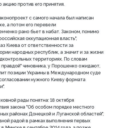
 акцию против его принятия.
аконопроект с самого начала был написан
ке, а потом его перевели
енченко рано бьет в набат. Законом, помимо
российская оккупационная власть",
аз Киева от ответственности за
рии народных республик, а значит и за жизни
дконтрольных территориях. По словам
 правдой" чиновника, у Порошенко ожидают,
илит позиции Украины в Международном суде
 согласовании нужного Киеву формата
".
овной рады понятна: 18 октября
твия закона "Об особом порядке местного
ных районах Донецкой и Луганской областей",
вной радой в рамках выполнения первых
в Минске в сентябре 2014 года, а позже