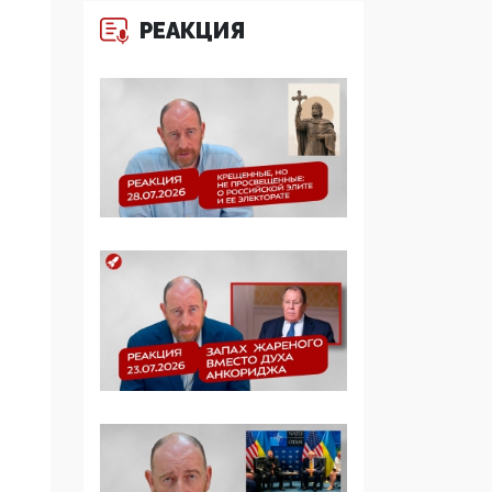
Манифест против
РЕАКЦИЯ
семьи и традиционных
ценностей: «Новые
люди» поднимают
электорат феминисток
на битву с
мужчинами-«бабуинам
и»
05:08, 15 Мая 2026
Эзотерика,
инфоцыганство и
лженаука под ширмой
защиты традиционных
ценностей: кто и с чем
выступал на форуме
«Россия 809. Традиции
будущего»
09:40, 06 Мая 2026