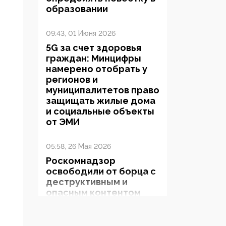
образовании
09:43, 01 Июня 2026
5G за счет здоровья
граждан: Минцифры
намерено отобрать у
регионов и
муниципалитетов право
защищать жилые дома
и социальные объекты
от ЭМИ
05:58, 26 Мая 2026
Роскомнадзор
освободили от борца с
деструктивным и
опасным контентом
07:39, 25 Мая 2026