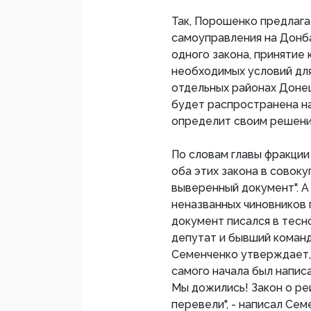
Так, Порошенко предлаг
самоуправления на Донба
одного закона, принятие
необходимых условий для
отдельных районах Донец
будет распространена на 
определит своим решени
По словам главы фракци
оба этих закона в совок
выверенный документ". А 
неназванных чиновников
документ писался в тесн
депутат и бывший команд
Семенченко утверждает,
самого начала был написа
Мы дожились! Закон о ре
перевели", - написал Се