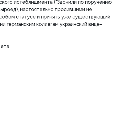
ского истеблишмента ("Звонили по поручению
Сыроед), настоятельно просившими не
особом статусе и принять уже существующий
вии германским коллегам украинский вице-
зета