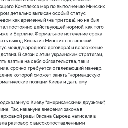
ющего Комплекса мер по выполнению Минских
тором детально выписан особый статус
вом как временный (на три года), но не был
 стал постоянно действующей нормой, как того
иже и Берлине. Формальное истечение срока
чать выход Киева из Минских соглашений
атус международного договора) и возложение
едствия. В связи с этим украинским стратегам,
ть взятые на себя обязательства, так и
ение, срочно требуется отвлекающий маневр,
ждение которой сможет занять "нормандскую
ломатические позиции Киева и дать ему
подсказанную Киеву "американскими друзьями",
ине. Так, накануне внесения закона в
Верховной рады Оксана Сыроед написала в
мела разговор с высокопоставленными