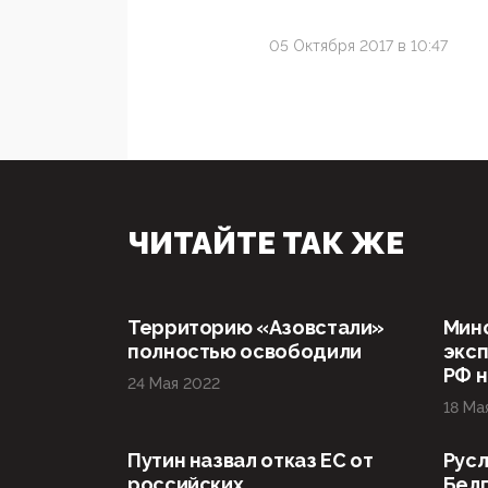
05 Октября 2017 в 10:47
ЧИТАЙТЕ ТАК ЖЕ
Территорию «Азовстали»
Мин
полностью освободили
эксп
РФ н
24 Мая 2022
18 Ма
Путин назвал отказ ЕС от
Русл
российских
Бел