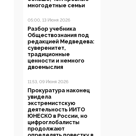
многодетные семьи
05:00, 13 Июня 2026
Разбор учебника
Обществознания под
редакцией Медведева:
суверенитет,
традиционные
ценности и немного
двоемыслия
11:53, 09 Июня 2026
Прокуратура наконец
увидела
экстремистскую
деятельность ИИТО
ЮНЕСКО в России, но
цифроглобалисты
продолжают
определять повестку в