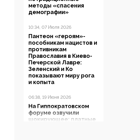
методы «спасения
демографии»
10:34, 07 Июля 2026
Пантеон «героям»-
пособникам нацистов и
противникам
Православия в Киево-
Печерской Лавре:
Зеленский и Ко
показывают миру рога
и копыта
06:38, 19 Июня 2026
На Гиппократовском
форуме озвучили
шокирующее: платные
опекуны получают из
бюджета в 100 раз
больше, чем кровные