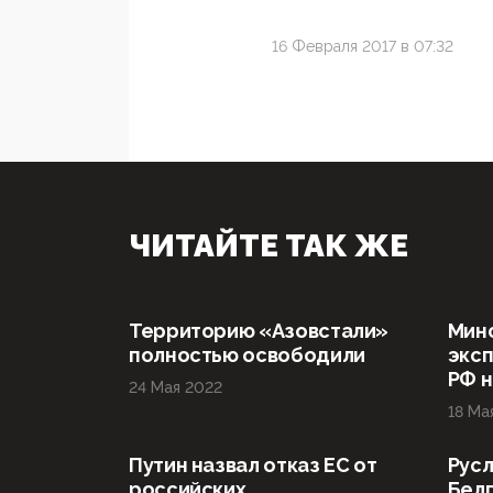
16 Февраля 2017 в 07:32
ЧИТАЙТЕ ТАК ЖЕ
Территорию «Азовстали»
Мин
полностью освободили
эксп
РФ н
24 Мая 2022
18 Ма
Путин назвал отказ ЕС от
Русл
российских
Бел