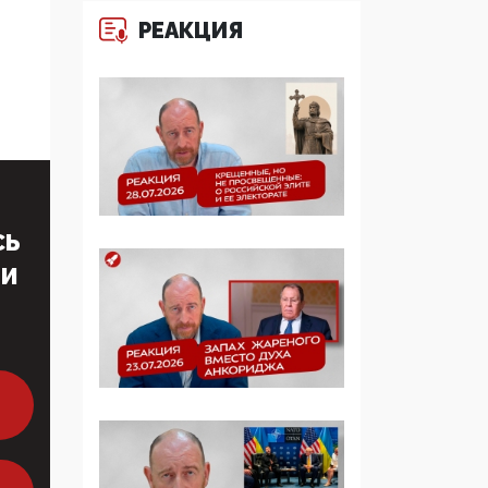
многодетные семьи
РЕАКЦИЯ
05:00, 13 Июня 2026
Разбор учебника
Обществознания под
редакцией Медведева:
суверенитет,
традиционные
ценности и немного
СЬ
двоемыслия
ТИ
11:53, 09 Июня 2026
Прокуратура наконец
увидела
экстремистскую
деятельность ИИТО
ЮНЕСКО в России, но
цифроглобалисты
продолжают
определять повестку в