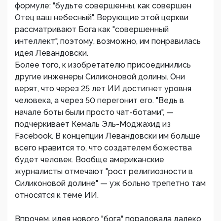
формуле: "будьте совершенны, как совершен
Отец ваш небесный". Верующие этой церкви
рассматривают Бога как "совершенный
интеллект", поэтому, возможно, им понравилась
идея Левандовски.
Более того, к изобретателю присоединились
другие инженеры Силиконовой долины. Они
верят, что через 25 лет ИИ достигнет уровня
человека, а через 50 перегонит его. "Ведь в
начале боты были просто чат-ботами", —
подчеркивает Кемаль Эль-Моджахид из
Facebook. В концепции Левандовски им больше
всего нравится то, что создателем божества
будет человек. Вообще американские
журналисты отмечают "рост религиозности в
Силиконовой долине" — уж больно трепетно там
относятся к теме ИИ.
Впрочем, идея нового "бога" порадовала далеко