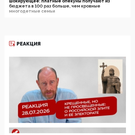
шокирующее: платные опекуны получают из
бюджета в 100 раз больше, чем кровные
многодетные семьи
05:00, 13 Июня 2026
Разбор учебника Обществознания под редакцией
Медведева: суверенитет, традиционные ценности
и немного двоемыслия
РЕАКЦИЯ
11:53, 09 Июня 2026
Прокуратура наконец увидела экстремистскую
деятельность ИИТО ЮНЕСКО в России, но
цифроглобалисты продолжают определять
повестку в образовании
09:43, 01 Июня 2026
5G за счет здоровья граждан: Минцифры намерено
отобрать у регионов и муниципалитетов право
защищать жилые дома и социальные объекты от
ЭМИ
05:58, 26 Мая 2026
Роскомнадзор освободили от борца с
деструктивным и опасным контентом
07:39, 25 Мая 2026