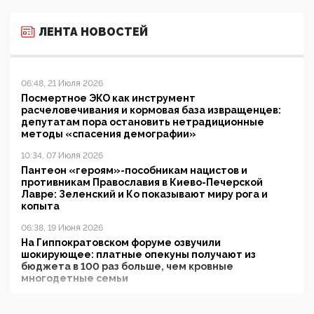
ЛЕНТА НОВОСТЕЙ
06:48, 21 Июля 2026
Посмертное ЭКО как инструмент
расчеловечивания и кормовая база извращенцев:
депутатам пора остановить нетрадиционные
методы «спасения демографии»
10:34, 07 Июля 2026
Пантеон «героям»-пособникам нацистов и
противникам Православия в Киево-Печерской
Лавре: Зеленский и Ко показывают миру рога и
копыта
06:38, 19 Июня 2026
На Гиппократовском форуме озвучили
шокирующее: платные опекуны получают из
бюджета в 100 раз больше, чем кровные
многодетные семьи
05:00, 13 Июня 2026