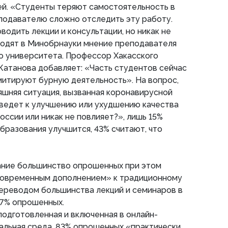
й. «Студенты теряют самостоятельность в
подавателю сложно отследить эту работу.
одить лекции и консультации, но никак не
водят в Минобрнауки мнение преподавателя
о университета. Профессор Хакасского
 Катанова добавляет: «Часть студентов сейчас
митируют бурную деятельность». На вопрос,
няшняя ситуация, вызванная коронавирусной
иведет к улучшению или ухудшению качества
оссии или никак не повлияет?», лишь 15%
образования улучшится, 43% считают, что
ние большинство опрошенных при этом
современным дополнением» к традиционному
переводом большинства лекций и семинаров в
67% опрошенных.
одготовленная и включенная в онлайн-
льная среда. 83% опрошенных «практически