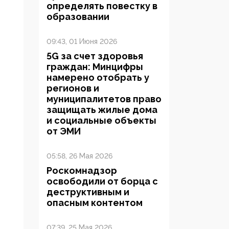
определять повестку в
образовании
09:43, 01 Июня 2026
5G за счет здоровья
граждан: Минцифры
намерено отобрать у
регионов и
муниципалитетов право
защищать жилые дома
и социальные объекты
от ЭМИ
05:58, 26 Мая 2026
Роскомнадзор
освободили от борца с
деструктивным и
опасным контентом
07:39, 25 Мая 2026