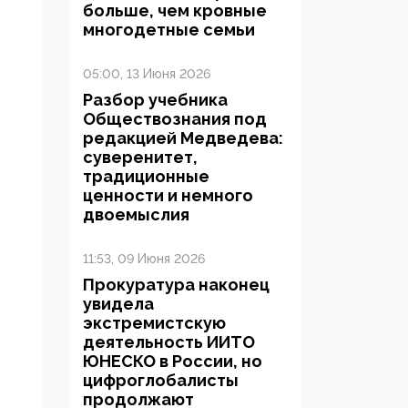
больше, чем кровные
многодетные семьи
05:00, 13 Июня 2026
Разбор учебника
Обществознания под
редакцией Медведева:
суверенитет,
традиционные
ценности и немного
двоемыслия
11:53, 09 Июня 2026
Прокуратура наконец
увидела
экстремистскую
деятельность ИИТО
ЮНЕСКО в России, но
цифроглобалисты
продолжают