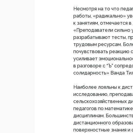
Несмотря на то что педа
работы, «радикально» ув
к занятиям, отмечается в
«Преподаватели сильно у
разрабатывают тесты, пр
трудовым ресурсам. Боле
почувствовать реакцию с
усиливает эмоционально
в разговоре с “Ъ” сопре
солидарность» Ванда Ти
Наиболее лояльны к дист
исследованию, преподав
сельскохозяйственных ди
педагогов по математике
дисциплинам. Большинст
дистанционного образова
поверхностные знания и 