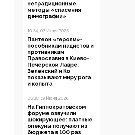
нетрадиционные
методы «спасения
демографии»
10:34, 07 Июля 2026
Пантеон «героям»-
пособникам нацистов и
противникам
Православия в Киево-
Печерской Лавре:
Зеленский и Ко
показывают миру рога
и копыта
06:38, 19 Июня 2026
На Гиппократовском
форуме озвучили
шокирующее: платные
опекуны получают из
бюджета в 100 раз