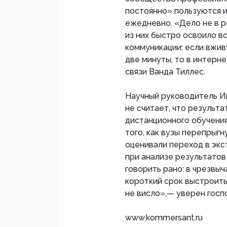
постоянно» пользуются и
ежедневно. «Дело не в 
из них быстро освоило в
коммуникации: если вжив
две минуты, то в интерн
связи Ванда Тиллес.
Научный руководитель И
не считает, что результа
дистанционного обучения
того, как вузы перепрыг
оценивали переход в экс
при анализе результатов
говорить рано: в чрезвы
короткий срок выстроить
не висло»,— уверен госп
www.kommersant.ru