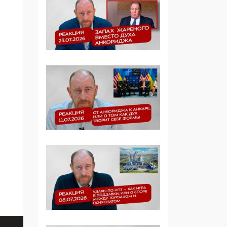
Симулякр патриотизма
и благолепия:
профилактика негатива
среди молодежи снова
отдана на откуп
«движперам»
03:35, 25 Апреля 2026
120 лет
парламентаризма: как
институт
народовластия
превратился в «чего
изволите» для
Правительства и АП
06:29, 15 Апреля 2026
Социальный фонд
России – пионер