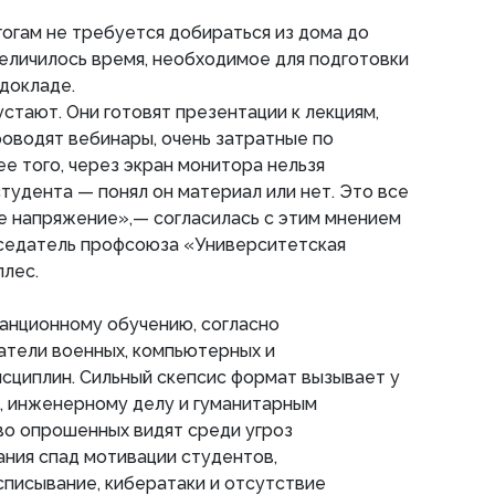
гогам не требуется добираться из дома до
еличилось время, необходимое для подготовки
 докладе.
стают. Они готовят презентации к лекциям,
оводят вебинары, очень затратные по
е того, через экран монитора нельзя
тудента — понял он материал или нет. Это все
е напряжение»,— согласилась с этим мнением
дседатель профсоюза «Университетская
ллес.
анционному обучению, согласно
атели военных, компьютерных и
сциплин. Сильный скепсис формат вызывает у
, инженерному делу и гуманитарным
во опрошенных видят среди угроз
ния спад мотивации студентов,
списывание, кибератаки и отсутствие