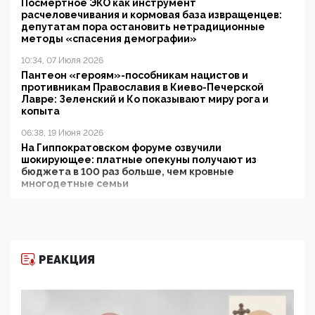
Посмертное ЭКО как инструмент
расчеловечивания и кормовая база извращенцев:
депутатам пора остановить нетрадиционные
методы «спасения демографии»
10:34, 07 Июля 2026
Пантеон «героям»-пособникам нацистов и
противникам Православия в Киево-Печерской
Лавре: Зеленский и Ко показывают миру рога и
копыта
06:38, 19 Июня 2026
На Гиппократовском форуме озвучили
шокирующее: платные опекуны получают из
бюджета в 100 раз больше, чем кровные
многодетные семьи
05:00, 13 Июня 2026
Разбор учебника Обществознания под редакцией
Медведева: суверенитет, традиционные ценности
и немного двоемыслия
РЕАКЦИЯ
11:53, 09 Июня 2026
Прокуратура наконец увидела экстремистскую
деятельность ИИТО ЮНЕСКО в России, но
цифроглобалисты продолжают определять