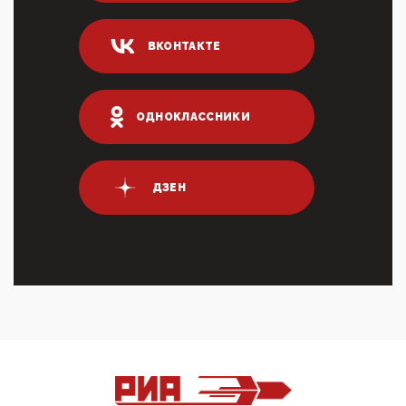
Он это ...
04:47, 10 Апреля 2026
ВКОНТАКТЕ
ИНН для переводов по СБП это первый шаг из
логических двухЗаполнение ИНН при любых
переводах по ...
03:35, 10 Апреля 2026
ОДНОКЛАССНИКИ
Суммарное вознаграждение менеджменту в 15
крупных банках по итогам 2025 года превысило 63
млрд руб. ...
03:01, 10 Апреля 2026
ДЗЕН
Террорист и убийца Буданов вальяжно сообщил,
что союзники просили Киев не наносить удары по
энергети...
01:54, 10 Апреля 2026
ПрезидентПутинвчера вечером обьявил
Пасхальное перемирие с 16 часов субботы до конца
дня Воскресен...
01:09, 10 Апреля 2026
Цифроконцлагерь работает только на
входМошенники активно пользуются аккаунтами на
Госуслугах уме...