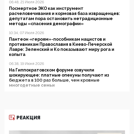
06:48, 21 Июля 2026
Посмертное ЭКО как инструмент
расчеловечивания и кормовая база извращенцев:
депутатам пора остановить нетрадиционные
методы «спасения демографии»
10:34, 07 Июля 2026
Пантеон «героям»-пособникам нацистов и
противникам Православия в Киево-Печерской
Лавре: Зеленский и Ко показывают миру рога и
копыта
06:38, 19 Июня 2026
На Гиппократовском форуме озвучили
шокирующее: платные опекуны получают из
бюджета в 100 раз больше, чем кровные
многодетные семьи
05:00, 13 Июня 2026
Разбор учебника Обществознания под редакцией
Медведева: суверенитет, традиционные ценности
и немного двоемыслия
РЕАКЦИЯ
11:53, 09 Июня 2026
Прокуратура наконец увидела экстремистскую
деятельность ИИТО ЮНЕСКО в России, но