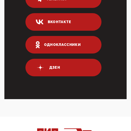
80% сирийцев в ФРГ должны вернуться на родину.
Он это ...
04:47, 10 Апреля 2026
ВКОНТАКТЕ
ИНН для переводов по СБП это первый шаг из
логических двухЗаполнение ИНН при любых
переводах по ...
03:35, 10 Апреля 2026
ОДНОКЛАССНИКИ
Суммарное вознаграждение менеджменту в 15
крупных банках по итогам 2025 года превысило 63
млрд руб. ...
03:01, 10 Апреля 2026
ДЗЕН
Террорист и убийца Буданов вальяжно сообщил,
что союзники просили Киев не наносить удары по
энергети...
01:54, 10 Апреля 2026
ПрезидентПутинвчера вечером обьявил
Пасхальное перемирие с 16 часов субботы до конца
дня Воскресен...
01:09, 10 Апреля 2026
Цифроконцлагерь работает только на
входМошенники активно пользуются аккаунтами на