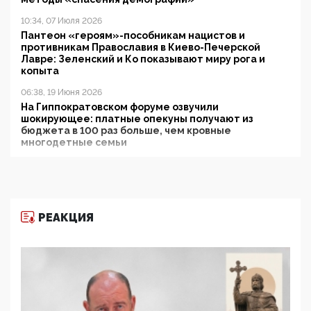
10:34, 07 Июля 2026
Пантеон «героям»-пособникам нацистов и
противникам Православия в Киево-Печерской
Лавре: Зеленский и Ко показывают миру рога и
копыта
06:38, 19 Июня 2026
На Гиппократовском форуме озвучили
шокирующее: платные опекуны получают из
бюджета в 100 раз больше, чем кровные
многодетные семьи
05:00, 13 Июня 2026
Разбор учебника Обществознания под редакцией
Медведева: суверенитет, традиционные ценности
и немного двоемыслия
РЕАКЦИЯ
11:53, 09 Июня 2026
Прокуратура наконец увидела экстремистскую
деятельность ИИТО ЮНЕСКО в России, но
цифроглобалисты продолжают определять
повестку в образовании
09:43, 01 Июня 2026
5G за счет здоровья граждан: Минцифры намерено