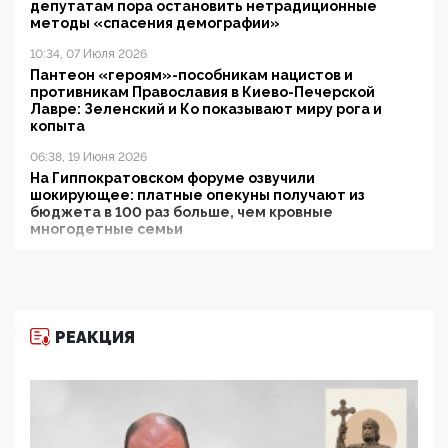
депутатам пора остановить нетрадиционные
методы «спасения демографии»
10:34, 07 Июля 2026
Пантеон «героям»-пособникам нацистов и
противникам Православия в Киево-Печерской
Лавре: Зеленский и Ко показывают миру рога и
копыта
06:38, 19 Июня 2026
На Гиппократовском форуме озвучили
шокирующее: платные опекуны получают из
бюджета в 100 раз больше, чем кровные
многодетные семьи
05:00, 13 Июня 2026
Разбор учебника Обществознания под редакцией
Медведева: суверенитет, традиционные ценности
и немного двоемыслия
РЕАКЦИЯ
11:53, 09 Июня 2026
Прокуратура наконец увидела экстремистскую
деятельность ИИТО ЮНЕСКО в России, но
цифроглобалисты продолжают определять
повестку в образовании