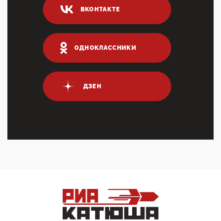
ВКОНТАКТЕ
ИНН для переводов по СБП это первый шаг из
логических двухЗаполнение ИНН при любых
переводах по ...
03:35, 10 Апреля 2026
ОДНОКЛАССНИКИ
Суммарное вознаграждение менеджменту в 15
крупных банках по итогам 2025 года превысило 63
млрд руб. ...
03:01, 10 Апреля 2026
ДЗЕН
Террорист и убийца Буданов вальяжно сообщил,
что союзники просили Киев не наносить удары по
энергети...
01:54, 10 Апреля 2026
ПрезидентПутинвчера вечером обьявил
Пасхальное перемирие с 16 часов субботы до конца
дня Воскресен...
01:09, 10 Апреля 2026
Цифроконцлагерь работает только на
входМошенники активно пользуются аккаунтами на
Госуслугах уме...
12:01, 10 Апреля 2026