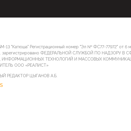
М-13 "Катюша" Регистрационный номер "Эл № ФС77-77972" от 6 
г. зарегистрировано ФЕДЕРАЛЬНОЙ СЛУЖБОЙ ПО НАДЗОРУ В С
И, ИНФОРМАЦИОННЫХ ТЕХНОЛОГИЙ И МАССОВЫХ КОММУНИКА
ИТЕЛЬ ООО «РЕАЛИСТ»
ЫЙ РЕДАКТОР ЦЫГАНОВ А.Б.
S