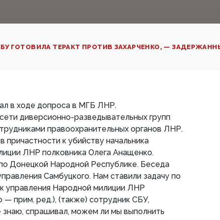
БУ ГОТОВИЛА ТЕРАКТ ПРОТИВ ЗАХАРЧЕНКО, — ЗАДЕРЖАНН
ал в ходе допроса в МГБ ЛНР.
 сети диверсионно-разведывательных групп
отрудниками правоохранительных органов ЛНР.
в причастности к убийству начальника
лиции ЛНР полковника Олега Анащенко.
 по Донецкой Народной Республике. Беседа
управления Самбуцкого. Нам ставили задачу по
ик управления Народной милиции ЛНР
— прим. ред.), (также) сотрудник СБУ,
е знаю, спрашивал, можем ли мы выполнить