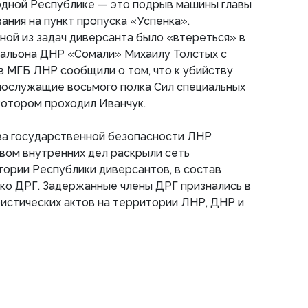
одной Республике — это подрыв машины главы
ния на пункт пропуска «Успенка».
дной из задач диверсанта было «втереться» в
тальона ДНР «Сомали» Михаилу Толстых с
в МГБ ЛНР сообщили о том, что к убийству
нослужащие восьмого полка Сил специальных
котором проходил Иванчук.
а государственной безопасности ЛНР
вом внутренних дел раскрыли сеть
ории Республики диверсантов, в состав
ко ДРГ. Задержанные члены ДРГ признались в
истических актов на территории ЛНР, ДНР и