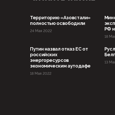
Территорию «Азовстали»
Мин
полностью освободили
эксп
РФ н
24 Мая 2022
18 Ма
Путин назвал отказ ЕС от
Русл
российских
Бел
энергоресурсов
13 Ма
экономическим аутодафе
18 Мая 2022