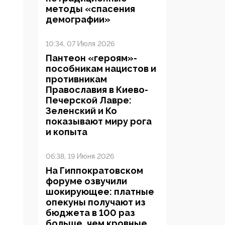
методы «спасения
демографии»
10:34, 07 Июля 2026
Пантеон «героям»-
пособникам нацистов и
противникам
Православия в Киево-
Печерской Лавре:
Зеленский и Ко
показывают миру рога
и копыта
06:38, 19 Июня 2026
На Гиппократовском
форуме озвучили
шокирующее: платные
опекуны получают из
бюджета в 100 раз
больше, чем кровные