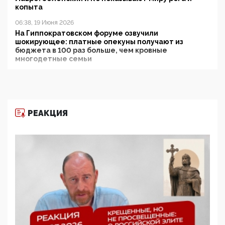
копыта
06:38, 19 Июня 2026
На Гиппократовском форуме озвучили
шокирующее: платные опекуны получают из
бюджета в 100 раз больше, чем кровные
многодетные семьи
05:00, 13 Июня 2026
Разбор учебника Обществознания под редакцией
Медведева: суверенитет, традиционные ценности
и немного двоемыслия
РЕАКЦИЯ
11:53, 09 Июня 2026
Прокуратура наконец увидела экстремистскую
деятельность ИИТО ЮНЕСКО в России, но
цифроглобалисты продолжают определять
повестку в образовании
09:43, 01 Июня 2026
5G за счет здоровья граждан: Минцифры намерено
отобрать у регионов и муниципалитетов право
защищать жилые дома и социальные объекты от
ЭМИ
05:58, 26 Мая 2026