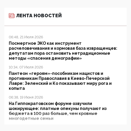
ЛЕНТА НОВОСТЕЙ
06:48, 21 Июля 2026
Посмертное ЭКО как инструмент
расчеловечивания и кормовая база извращенцев:
депутатам пора остановить нетрадиционные
методы «спасения демографии»
10:34, 07 Июля 2026
Пантеон «героям»-пособникам нацистов и
противникам Православия в Киево-Печерской
Лавре: Зеленский и Ко показывают миру рога и
копыта
06:38, 19 Июня 2026
На Гиппократовском форуме озвучили
шокирующее: платные опекуны получают из
бюджета в 100 раз больше, чем кровные
многодетные семьи
05:00, 13 Июня 2026