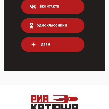
04:47, 10 Апреля 2026
ВКОНТАКТЕ
ИНН для переводов по СБП это первый шаг из
логических двухЗаполнение ИНН при любых
переводах по ...
03:35, 10 Апреля 2026
ОДНОКЛАССНИКИ
Суммарное вознаграждение менеджменту в 15
крупных банках по итогам 2025 года превысило 63
млрд руб. ...
03:01, 10 Апреля 2026
ДЗЕН
Террорист и убийца Буданов вальяжно сообщил,
что союзники просили Киев не наносить удары по
энергети...
01:54, 10 Апреля 2026
ПрезидентПутинвчера вечером обьявил
Пасхальное перемирие с 16 часов субботы до конца
дня Воскресен...
01:09, 10 Апреля 2026
Цифроконцлагерь работает только на
входМошенники активно пользуются аккаунтами на
Госуслугах уме...
12:01, 10 Апреля 2026