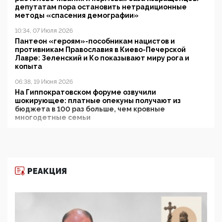
депутатам пора остановить нетрадиционные
методы «спасения демографии»
10:34, 07 Июля 2026
Пантеон «героям»-пособникам нацистов и
противникам Православия в Киево-Печерской
Лавре: Зеленский и Ко показывают миру рога и
копыта
06:38, 19 Июня 2026
На Гиппократовском форуме озвучили
шокирующее: платные опекуны получают из
бюджета в 100 раз больше, чем кровные
многодетные семьи
05:00, 13 Июня 2026
Разбор учебника Обществознания под редакцией
Медведева: суверенитет, традиционные ценности
и немного двоемыслия
РЕАКЦИЯ
11:53, 09 Июня 2026
Прокуратура наконец увидела экстремистскую
деятельность ИИТО ЮНЕСКО в России, но
цифроглобалисты продолжают определять
повестку в образовании