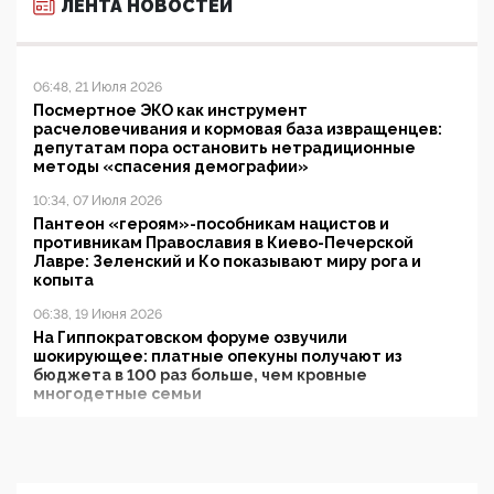
ЛЕНТА НОВОСТЕЙ
06:48, 21 Июля 2026
Посмертное ЭКО как инструмент
расчеловечивания и кормовая база извращенцев:
депутатам пора остановить нетрадиционные
методы «спасения демографии»
10:34, 07 Июля 2026
Пантеон «героям»-пособникам нацистов и
противникам Православия в Киево-Печерской
Лавре: Зеленский и Ко показывают миру рога и
копыта
06:38, 19 Июня 2026
На Гиппократовском форуме озвучили
шокирующее: платные опекуны получают из
бюджета в 100 раз больше, чем кровные
многодетные семьи
05:00, 13 Июня 2026
Разбор учебника Обществознания под редакцией
Медведева: суверенитет, традиционные ценности
и немного двоемыслия