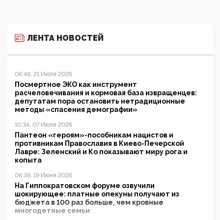
ЛЕНТА НОВОСТЕЙ
06:48, 21 Июля 2026
Посмертное ЭКО как инструмент
расчеловечивания и кормовая база извращенцев:
депутатам пора остановить нетрадиционные
методы «спасения демографии»
10:34, 07 Июля 2026
Пантеон «героям»-пособникам нацистов и
противникам Православия в Киево-Печерской
Лавре: Зеленский и Ко показывают миру рога и
копыта
06:38, 19 Июня 2026
На Гиппократовском форуме озвучили
шокирующее: платные опекуны получают из
бюджета в 100 раз больше, чем кровные
многодетные семьи