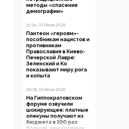
методы «спасения
демографии»
10:34, 07 Июля 2026
Пантеон «героям»-
пособникам нацистов и
противникам
Православия в Киево-
Печерской Лавре:
Зеленский и Ко
показывают миру рога
и копыта
06:38, 19 Июня 2026
На Гиппократовском
форуме озвучили
шокирующее: платные
опекуны получают из
бюджета в 100 раз
больше, чем кровные