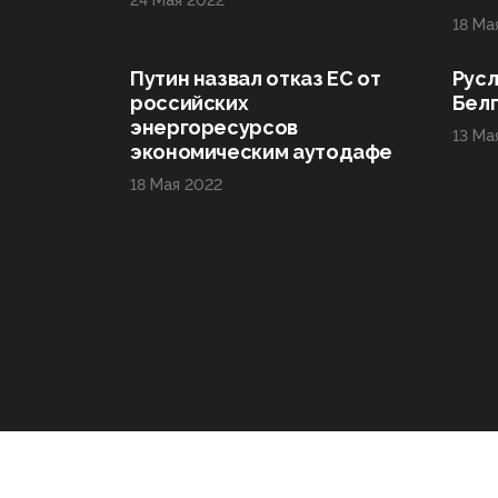
24 Мая 2022
18 Ма
Путин назвал отказ ЕС от
Русл
российских
Бел
энергоресурсов
13 Ма
экономическим аутодафе
18 Мая 2022