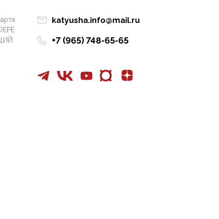
Манифест против
семьи и традиционных
марта
katyusha.info@mail.ru
ценностей: «Новые
ФЕРЕ
люди» поднимают
+7 (965) 748-65-65
ЦИЙ
электорат феминисток
на битву с
мужчинами-«бабуинам
и»
05:08, 15 Мая 2026
Эзотерика,
инфоцыганство и
лженаука под ширмой
защиты традиционных
ценностей: кто и с чем
выступал на форуме
«Россия 809. Традиции
будущего»
09:40, 06 Мая 2026