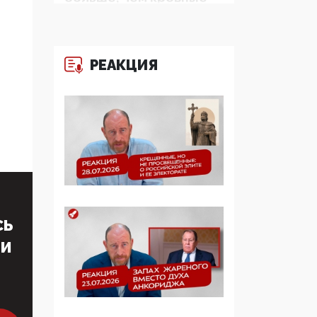
многодетные семьи
05:00, 13 Июня 2026
РЕАКЦИЯ
Разбор учебника
Обществознания под
редакцией Медведева:
суверенитет,
традиционные
ценности и немного
двоемыслия
11:53, 09 Июня 2026
Прокуратура наконец
СЬ
увидела
экстремистскую
ТИ
деятельность ИИТО
ЮНЕСКО в России, но
цифроглобалисты
продолжают
определять повестку в