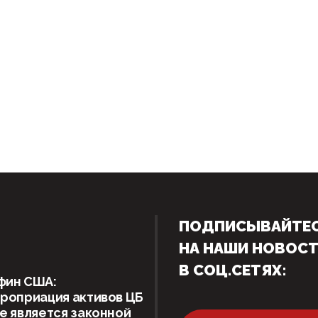
ПОДПИСЫВАЙТЕ
НА НАШИ НОВОС
В СОЦ.СЕТЯХ:
фин США:
роприация активов ЦБ
е является законной