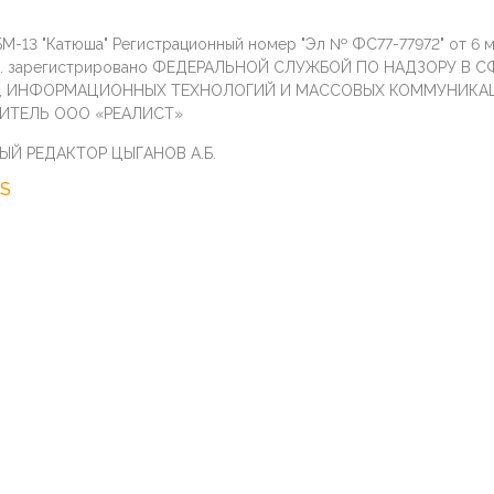
М-13 "Катюша" Регистрационный номер "Эл № ФС77-77972" от 6 
г. зарегистрировано ФЕДЕРАЛЬНОЙ СЛУЖБОЙ ПО НАДЗОРУ В С
И, ИНФОРМАЦИОННЫХ ТЕХНОЛОГИЙ И МАССОВЫХ КОММУНИКА
ИТЕЛЬ ООО «РЕАЛИСТ»
ЫЙ РЕДАКТОР ЦЫГАНОВ А.Б.
S