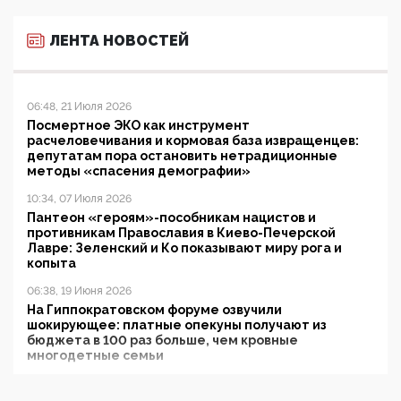
ЛЕНТА НОВОСТЕЙ
06:48, 21 Июля 2026
Посмертное ЭКО как инструмент
расчеловечивания и кормовая база извращенцев:
депутатам пора остановить нетрадиционные
методы «спасения демографии»
10:34, 07 Июля 2026
Пантеон «героям»-пособникам нацистов и
противникам Православия в Киево-Печерской
Лавре: Зеленский и Ко показывают миру рога и
копыта
06:38, 19 Июня 2026
На Гиппократовском форуме озвучили
шокирующее: платные опекуны получают из
бюджета в 100 раз больше, чем кровные
многодетные семьи
05:00, 13 Июня 2026