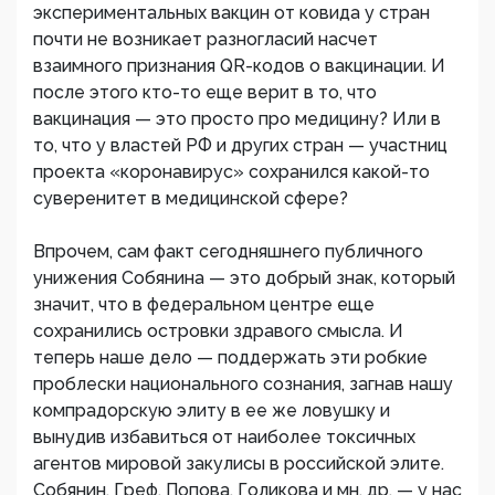
экспериментальных вакцин от ковида у стран
почти не возникает разногласий насчет
взаимного признания QR-кодов о вакцинации. И
после этого кто-то еще верит в то, что
вакцинация — это просто про медицину? Или в
то, что у властей РФ и других стран — участниц
проекта «коронавирус» сохранился какой-то
суверенитет в медицинской сфере?
Впрочем, сам факт сегодняшнего публичного
унижения Собянина — это добрый знак, который
значит, что в федеральном центре еще
сохранились островки здравого смысла. И
теперь наше дело — поддержать эти робкие
проблески национального сознания, загнав нашу
компрадорскую элиту в ее же ловушку и
вынудив избавиться от наиболее токсичных
агентов мировой закулисы в российской элите.
Собянин, Греф, Попова, Голикова и мн. др. — у нас