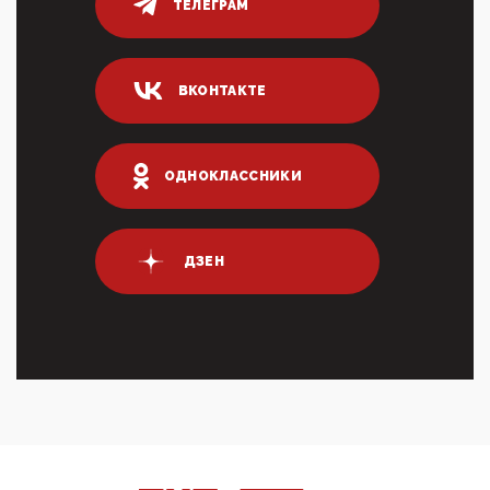
ТЕЛЕГРАМ
80% сирийцев в ФРГ должны вернуться на родину.
Он это ...
04:47, 10 Апреля 2026
ВКОНТАКТЕ
ИНН для переводов по СБП это первый шаг из
логических двухЗаполнение ИНН при любых
переводах по ...
03:35, 10 Апреля 2026
ОДНОКЛАССНИКИ
Суммарное вознаграждение менеджменту в 15
крупных банках по итогам 2025 года превысило 63
млрд руб. ...
03:01, 10 Апреля 2026
ДЗЕН
Террорист и убийца Буданов вальяжно сообщил,
что союзники просили Киев не наносить удары по
энергети...
01:54, 10 Апреля 2026
ПрезидентПутинвчера вечером обьявил
Пасхальное перемирие с 16 часов субботы до конца
дня Воскресен...
01:09, 10 Апреля 2026
Цифроконцлагерь работает только на
входМошенники активно пользуются аккаунтами на