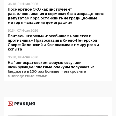
06:48, 21 Июля 2026
Посмертное ЭКО как инструмент
расчеловечивания и кормовая база извращенцев:
депутатам пора остановить нетрадиционные
методы «спасения демографии»
10:34, 07 Июля 2026
Пантеон «героям»-пособникам нацистов и
противникам Православия в Киево-Печерской
Лавре: Зеленский и Ко показывают миру рога и
копыта
06:38, 19 Июня 2026
На Гиппократовском форуме озвучили
шокирующее: платные опекуны получают из
бюджета в 100 раз больше, чем кровные
многодетные семьи
05:00, 13 Июня 2026
Разбор учебника Обществознания под редакцией
Медведева: суверенитет, традиционные ценности
и немного двоемыслия
РЕАКЦИЯ
11:53, 09 Июня 2026
Прокуратура наконец увидела экстремистскую