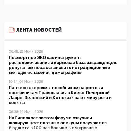
ЛЕНТА НОВОСТЕЙ
06:48, 21 Июля 2026
Посмертное ЭКО как инструмент
расчеловечивания и кормовая база извращенцев:
депутатам пора остановить нетрадиционные
методы «спасения демографии»
10:34, 07 Июля 2026
Пантеон «героям»-пособникам нацистов и
противникам Православия в Киево-Печерской
Лавре: Зеленский и Ко показывают миру рога и
копыта
06:38, 19 Июня 2026
На Гиппократовском форуме озвучили
шокирующее: платные опекуны получают из
бюджета в 100 раз больше, чем кровные