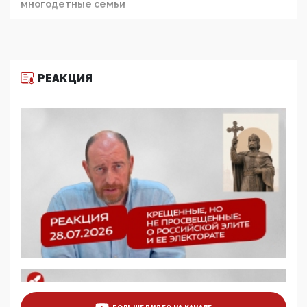
многодетные семьи
05:00, 13 Июня 2026
Разбор учебника Обществознания под редакцией
Медведева: суверенитет, традиционные ценности
и немного двоемыслия
РЕАКЦИЯ
11:53, 09 Июня 2026
Прокуратура наконец увидела экстремистскую
деятельность ИИТО ЮНЕСКО в России, но
цифроглобалисты продолжают определять
повестку в образовании
09:43, 01 Июня 2026
5G за счет здоровья граждан: Минцифры намерено
отобрать у регионов и муниципалитетов право
защищать жилые дома и социальные объекты от
ЭМИ
05:58, 26 Мая 2026
Роскомнадзор освободили от борца с
деструктивным и опасным контентом
07:39, 25 Мая 2026
Манифест против семьи и традиционных
ценностей: «Новые люди» поднимают электорат