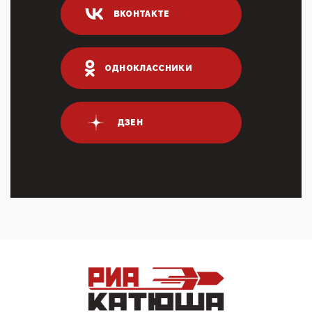
04:47, 10 Апреля 2026
ВКОНТАКТЕ
ИНН для переводов по СБП это первый шаг из
логических двухЗаполнение ИНН при любых
переводах по ...
03:35, 10 Апреля 2026
ОДНОКЛАССНИКИ
Суммарное вознаграждение менеджменту в 15
крупных банках по итогам 2025 года превысило 63
млрд руб. ...
03:01, 10 Апреля 2026
ДЗЕН
Террорист и убийца Буданов вальяжно сообщил,
что союзники просили Киев не наносить удары по
энергети...
01:54, 10 Апреля 2026
ПрезидентПутинвчера вечером обьявил
Пасхальное перемирие с 16 часов субботы до конца
дня Воскресен...
01:09, 10 Апреля 2026
Цифроконцлагерь работает только на
входМошенники активно пользуются аккаунтами на
Госуслугах уме...
12:01, 10 Апреля 2026