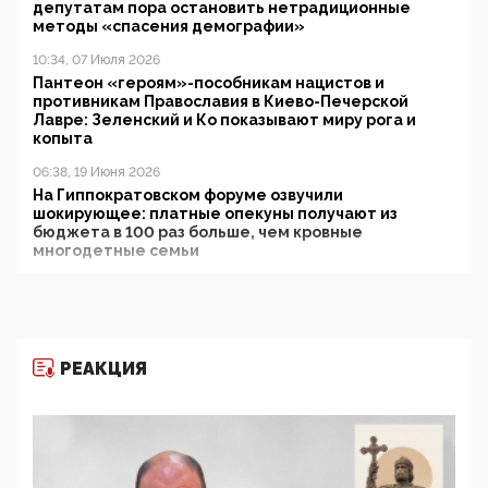
депутатам пора остановить нетрадиционные
методы «спасения демографии»
10:34, 07 Июля 2026
Пантеон «героям»-пособникам нацистов и
противникам Православия в Киево-Печерской
Лавре: Зеленский и Ко показывают миру рога и
копыта
06:38, 19 Июня 2026
На Гиппократовском форуме озвучили
шокирующее: платные опекуны получают из
бюджета в 100 раз больше, чем кровные
многодетные семьи
05:00, 13 Июня 2026
Разбор учебника Обществознания под редакцией
Медведева: суверенитет, традиционные ценности
и немного двоемыслия
РЕАКЦИЯ
11:53, 09 Июня 2026
Прокуратура наконец увидела экстремистскую
деятельность ИИТО ЮНЕСКО в России, но
цифроглобалисты продолжают определять
повестку в образовании