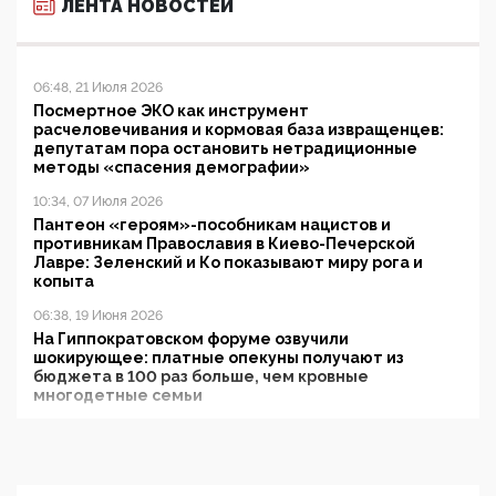
ЛЕНТА НОВОСТЕЙ
06:48, 21 Июля 2026
Посмертное ЭКО как инструмент
расчеловечивания и кормовая база извращенцев:
депутатам пора остановить нетрадиционные
методы «спасения демографии»
10:34, 07 Июля 2026
Пантеон «героям»-пособникам нацистов и
противникам Православия в Киево-Печерской
Лавре: Зеленский и Ко показывают миру рога и
копыта
06:38, 19 Июня 2026
На Гиппократовском форуме озвучили
шокирующее: платные опекуны получают из
бюджета в 100 раз больше, чем кровные
многодетные семьи
05:00, 13 Июня 2026
Разбор учебника Обществознания под редакцией
Медведева: суверенитет, традиционные ценности
и немного двоемыслия