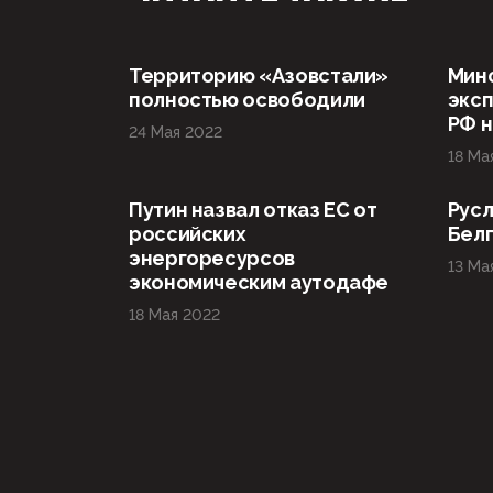
Территорию «Азовстали»
Мин
полностью освободили
эксп
РФ н
24 Мая 2022
18 Ма
Путин назвал отказ ЕС от
Русл
российских
Бел
энергоресурсов
13 Ма
экономическим аутодафе
18 Мая 2022