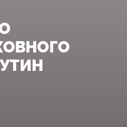
О
ХОВНОГО
УТИН‍