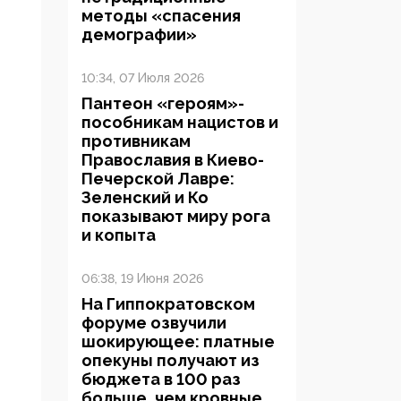
методы «спасения
демографии»
10:34, 07 Июля 2026
Пантеон «героям»-
пособникам нацистов и
противникам
Православия в Киево-
Печерской Лавре:
Зеленский и Ко
показывают миру рога
и копыта
06:38, 19 Июня 2026
На Гиппократовском
форуме озвучили
шокирующее: платные
опекуны получают из
бюджета в 100 раз
больше, чем кровные