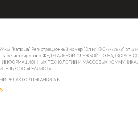
М-13 "Катюша" Регистрационный номер "Эл № ФС77-77972" от 6 
г. зарегистрировано ФЕДЕРАЛЬНОЙ СЛУЖБОЙ ПО НАДЗОРУ В С
И, ИНФОРМАЦИОННЫХ ТЕХНОЛОГИЙ И МАССОВЫХ КОММУНИКА
ИТЕЛЬ ООО «РЕАЛИСТ»
ЫЙ РЕДАКТОР ЦЫГАНОВ А.Б.
S