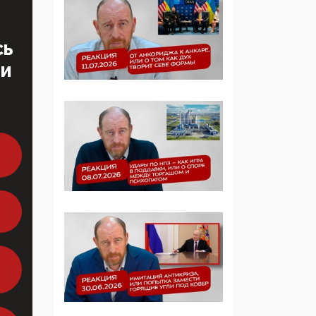
Манифест против
семьи и традиционных
ценностей: «Новые
СЬ
люди» поднимают
электорат феминисток
ТИ
на битву с
мужчинами-«бабуинам
и»
05:08, 15 Мая 2026
Эзотерика,
инфоцыганство и
лженаука под ширмой
защиты традиционных
ценностей: кто и с чем
выступал на форуме
«Россия 809. Традиции
будущего»
09:40, 06 Мая 2026