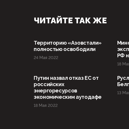
ЧИТАЙТЕ ТАК ЖЕ
Территорию «Азовстали»
Мин
полностью освободили
эксп
РФ н
24 Мая 2022
18 Ма
Путин назвал отказ ЕС от
Русл
российских
Бел
энергоресурсов
13 Ма
экономическим аутодафе
18 Мая 2022