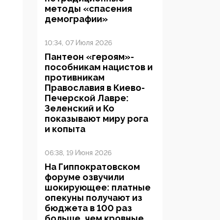
методы «спасения
демографии»
10:34, 07 Июля 2026
Пантеон «героям»-
пособникам нацистов и
противникам
Православия в Киево-
Печерской Лавре:
Зеленский и Ко
показывают миру рога
и копыта
06:38, 19 Июня 2026
На Гиппократовском
форуме озвучили
шокирующее: платные
опекуны получают из
бюджета в 100 раз
больше, чем кровные