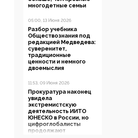
многодетные семьи
05:00, 13 Июня 2026
Разбор учебника
Обществознания под
редакцией Медведева:
суверенитет,
традиционные
ценности и немного
двоемыслия
11:53, 09 Июня 2026
Прокуратура наконец
увидела
экстремистскую
деятельность ИИТО
ЮНЕСКО в России, но
цифроглобалисты
продолжают
определять повестку в