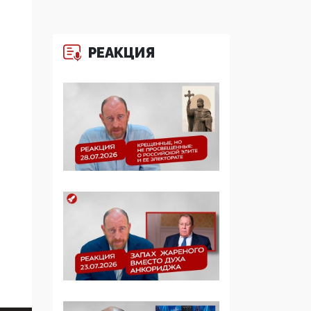
образовании
09:43, 01 Июня 2026
РЕАКЦИЯ
5G за счет здоровья
граждан: Минцифры
намерено отобрать у
регионов и
муниципалитетов право
защищать жилые дома
и социальные объекты
от ЭМИ
05:58, 26 Мая 2026
Роскомнадзор
освободили от борца с
деструктивным и
опасным контентом
07:39, 25 Мая 2026