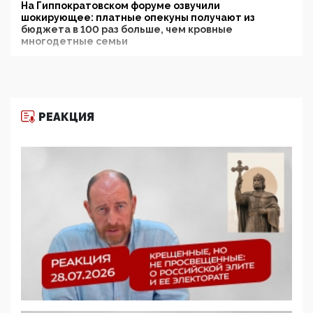
На Гиппократовском форуме озвучили
шокирующее: платные опекуны получают из
бюджета в 100 раз больше, чем кровные
многодетные семьи
05:00, 13 Июня 2026
Разбор учебника Обществознания под редакцией
Медведева: суверенитет, традиционные ценности
и немного двоемыслия
РЕАКЦИЯ
11:53, 09 Июня 2026
Прокуратура наконец увидела экстремистскую
деятельность ИИТО ЮНЕСКО в России, но
цифроглобалисты продолжают определять
повестку в образовании
09:43, 01 Июня 2026
5G за счет здоровья граждан: Минцифры намерено
отобрать у регионов и муниципалитетов право
защищать жилые дома и социальные объекты от
ЭМИ
05:58, 26 Мая 2026
Роскомнадзор освободили от борца с
деструктивным и опасным контентом